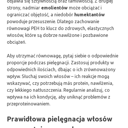
objawia się sztywnością oraz łamliwością. Z drugiej
strony, nadmiar
emolientów
może obciążać i
ograniczać objętość, a niedobór
humektantów
powoduje przesuszenie. Dlatego zachowanie
równowagi PEH to klucz do zdrowych, elastycznych
włosów, które są dobrze nawilżone i pozbawione
obciążeń.
Aby utrzymać równowagę, pytaj siebie o odpowiednie
proporcje podczas pielęgnacji. Zastosuj produkty w
odpowiednich ilościach, dbając o ich zrównoważony
wpływ. Słuchaj swoich włosów – ich reakcje mogą
wskazywać, czy potrzebują más protein, nawilżenia,
czy lekkiego natłuszczenia. Regularnie analizuj, co
wpływa na ich kondycję, aby uniknąć problemów z
przeproteinowaniem.
Prawidłowa pielęgnacja włosów