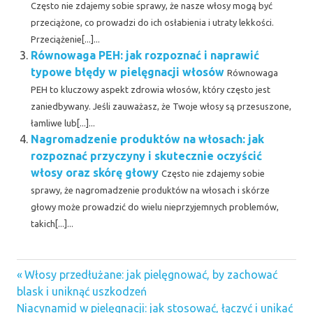
Często nie zdajemy sobie sprawy, że nasze włosy mogą być
przeciążone, co prowadzi do ich osłabienia i utraty lekkości.
Przeciążenie[...]...
Równowaga PEH: jak rozpoznać i naprawić
typowe błędy w pielęgnacji włosów
Równowaga
PEH to kluczowy aspekt zdrowia włosów, który często jest
zaniedbywany. Jeśli zauważasz, że Twoje włosy są przesuszone,
łamliwe lub[...]...
Nagromadzenie produktów na włosach: jak
rozpoznać przyczyny i skutecznie oczyścić
włosy oraz skórę głowy
Często nie zdajemy sobie
sprawy, że nagromadzenie produktów na włosach i skórze
głowy może prowadzić do wielu nieprzyjemnych problemów,
takich[...]...
Previous
Nawigacja
Włosy przedłużane: jak pielęgnować, by zachować
Post:
blask i uniknąć uszkodzeń
wpisu
Next
Niacynamid w pielęgnacji: jak stosować, łączyć i unikać