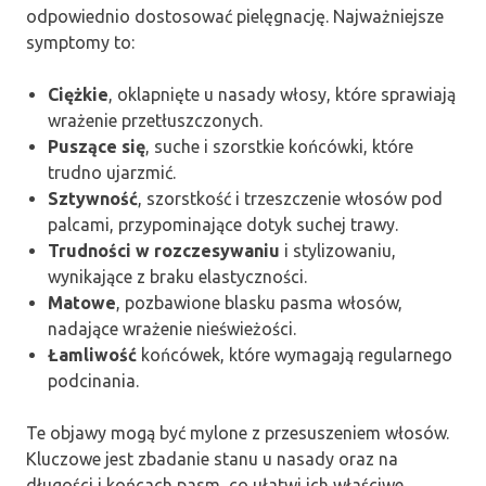
odpowiednio dostosować pielęgnację. Najważniejsze
symptomy to:
Ciężkie
, oklapnięte u nasady włosy, które sprawiają
wrażenie przetłuszczonych.
Puszące się
, suche i szorstkie końcówki, które
trudno ujarzmić.
Sztywność
, szorstkość i trzeszczenie włosów pod
palcami, przypominające dotyk suchej trawy.
Trudności w rozczesywaniu
i stylizowaniu,
wynikające z braku elastyczności.
Matowe
, pozbawione blasku pasma włosów,
nadające wrażenie nieświeżości.
Łamliwość
końcówek, które wymagają regularnego
podcinania.
Te objawy mogą być mylone z przesuszeniem włosów.
Kluczowe jest zbadanie stanu u nasady oraz na
długości i końcach pasm, co ułatwi ich właściwe