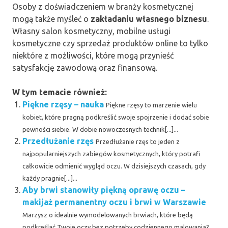
Osoby z doświadczeniem w branży kosmetycznej
mogą także myśleć o
zakładaniu własnego biznesu
.
Własny salon kosmetyczny, mobilne usługi
kosmetyczne czy sprzedaż produktów online to tylko
niektóre z możliwości, które mogą przynieść
satysfakcję zawodową oraz finansową.
W tym temacie również:
Piękne rzęsy – nauka
Piękne rzęsy to marzenie wielu
kobiet, które pragną podkreślić swoje spojrzenie i dodać sobie
pewności siebie. W dobie nowoczesnych technik[...]...
Przedłużanie rzęs
Przedłużanie rzęs to jeden z
najpopularniejszych zabiegów kosmetycznych, który potrafi
całkowicie odmienić wygląd oczu. W dzisiejszych czasach, gdy
każdy pragnie[...]...
Aby brwi stanowiły piękną oprawę oczu –
makijaż permanentny oczu i brwi w Warszawie
Marzysz o idealnie wymodelowanych brwiach, które będą
podkreślać Twoje oczy bez potrzeby codziennego malowania?