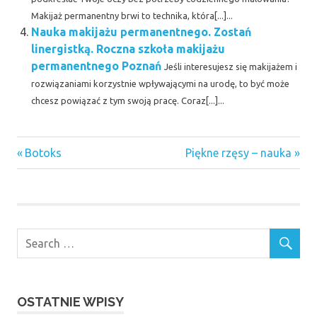
Makijaż permanentny brwi to technika, która[...]...
Nauka makijażu permanentnego. Zostań
linergistką. Roczna szkoła makijażu
permanentnego Poznań
Jeśli interesujesz się makijażem i
rozwiązaniami korzystnie wpływającymi na urodę, to być może
chcesz powiązać z tym swoją pracę. Coraz[...]...
dietetyk
Previous
Next
Nawigacja
Botoks
Piękne rzęsy – nauka
przez
Post:
Post:
internet
wpisu
Fotele
kosmetyczne
lampy
kosmetyczne
mezoterapia
bezigłowa
opinie
OSTATNIE WPISY