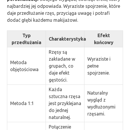
najbardziej jej odpowiada. Wyraziste spojrzenie, które
daje przedłużanie rzęs, przyciąga uwagę i potrafi
dodać głębi każdemu makijażowi.
Typ
Efekt
Charakterystyka
przedłużania
końcowy
Rzęsy są
zakładane w
Wyraziste i
Metoda
grupach, co
pełne
objętościowa
daje efekt
spojrzenie.
gęstości.
Każda
Naturalny
sztuczna rzęsa
wygląd z
Metoda 1:1
jest przyklejana
wydłużonymi
do jednej
rzęsami.
naturalnej.
Połączenie