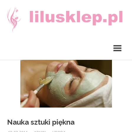
Skip
to
content
lilusklep.pl
Nauka sztuki piękna