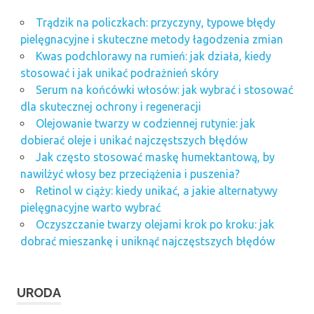
mikrodermabrazja
ceny
Trądzik na policzkach: przyczyny, typowe błędy
pielęgnacyjne i skuteczne metody łagodzenia zmian
stolik
kosmetyczny
Kwas podchlorawy na rumień: jak działa, kiedy
do manicure
stosować i jak unikać podrażnień skóry
Serum na końcówki włosów: jak wybrać i stosować
Zabieg
usuwania
dla skutecznej ochrony i regeneracji
brodawek
Olejowanie twarzy w codziennej rutynie: jak
dobierać oleje i unikać najczęstszych błędów
Jak często stosować maskę humektantową, by
nawilżyć włosy bez przeciążenia i puszenia?
Retinol w ciąży: kiedy unikać, a jakie alternatywy
pielęgnacyjne warto wybrać
Oczyszczanie twarzy olejami krok po kroku: jak
dobrać mieszankę i uniknąć najczęstszych błędów
URODA