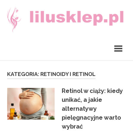
Skip
to
content
lilusklep.pl
KATEGORIA:
RETINOIDY I RETINOL
Retinol w ciąży: kiedy
unikać, a jakie
alternatywy
pielęgnacyjne warto
wybrać