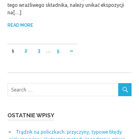
tego wrażliwego składnika, należy unikać ekspozycji
na[…]
READ MORE
Stronicowanie
NEXT
1
2
3
…
5
»
POSTS
wpisów
OSTATNIE WPISY
Trądzik na policzkach: przyczyny, typowe błędy