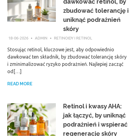
dawkować retinol, by
zbudować tolerancję i
uniknąć podrażnień
skóry
18-06-2026
ADMIN
RETINOIDY I RETINOL
Stosując retinol, kluczowe jest, aby odpowiednio
dawkować ten składnik, by zbudować tolerancję skóry
i zminimalizować ryzyko podrażnień. Najlepiej zacząć
od[…]
READ MORE
Retinol i kwasy AHA:
jak łączyć, by uniknąć
podrażnień i wspierać
regenerację skóry