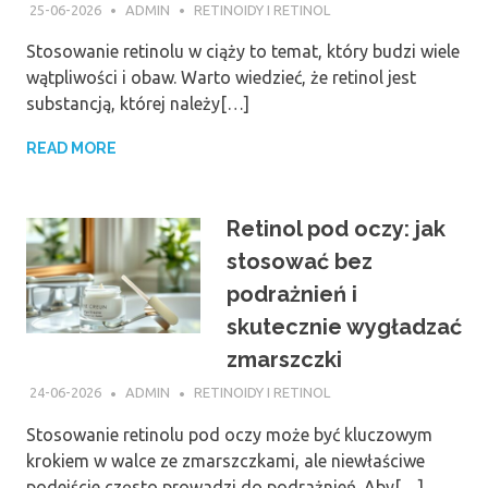
25-06-2026
ADMIN
RETINOIDY I RETINOL
Stosowanie retinolu w ciąży to temat, który budzi wiele
wątpliwości i obaw. Warto wiedzieć, że retinol jest
substancją, której należy[…]
READ MORE
Retinol pod oczy: jak
stosować bez
podrażnień i
skutecznie wygładzać
zmarszczki
24-06-2026
ADMIN
RETINOIDY I RETINOL
Stosowanie retinolu pod oczy może być kluczowym
krokiem w walce ze zmarszczkami, ale niewłaściwe
podejście często prowadzi do podrażnień. Aby[…]