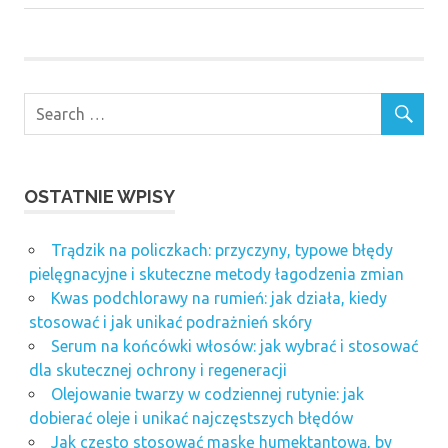
laserowa
oława
kriolipoliza
urządzenie
kurs makijażu
permanentnego
Poznań
Laserowe
OSTATNIE WPISY
usuwanie
blizn
Trądzik na policzkach: przyczyny, typowe błędy
bielsko
pielęgnacyjne i skuteczne metody łagodzenia zmian
biała
Kwas podchlorawy na rumień: jak działa, kiedy
laserowe
stosować i jak unikać podrażnień skóry
usuwanie
Serum na końcówki włosów: jak wybrać i stosować
żylaków
dla skutecznej ochrony i regeneracji
bielsko
biała
Olejowanie twarzy w codziennej rutynie: jak
dobierać oleje i unikać najczęstszych błędów
laserowe
Jak często stosować maskę humektantową, by
zamykanie