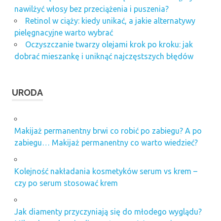
naczynek
nawilżyć włosy bez przeciążenia i puszenia?
na nogach
Retinol w ciąży: kiedy unikać, a jakie alternatywy
pielęgnacyjne warto wybrać
laserowe
zamykanie
Oczyszczanie twarzy olejami krok po kroku: jak
naczynek
dobrać mieszankę i uniknąć najczęstszych błędów
warszawa
laserowe
zamykanie
URODA
naczynek
wrocław
mikrodermabrazja
Makijaż permanentny brwi co robić po zabiegu? A po
na blizny
zabiegu… Makijaż permanentny co warto wiedzieć?
odżywka
do rzęs
Kolejność nakładania kosmetyków serum vs krem –
ranking
czy po serum stosować krem
odżywek
do rzęs
redukcja blizn
Jak diamenty przyczyniają się do młodego wyglądu?
potrądzikowych