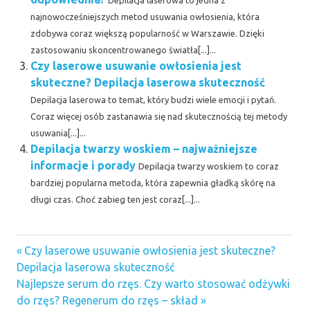
Depilacja laserowa to jedna z
najnowocześniejszych metod usuwania owłosienia, która
zdobywa coraz większą popularność w Warszawie. Dzięki
zastosowaniu skoncentrowanego światła[...]...
Czy laserowe usuwanie owłosienia jest
skuteczne? Depilacja laserowa skuteczność
Depilacja laserowa to temat, który budzi wiele emocji i pytań.
Coraz więcej osób zastanawia się nad skutecznością tej metody
usuwania[...]...
Depilacja twarzy woskiem – najważniejsze
informacje i porady
Depilacja twarzy woskiem to coraz
bardziej popularna metoda, która zapewnia gładką skórę na
długi czas. Choć zabieg ten jest coraz[...]...
depilacja
Previous
Nawigacja
Czy laserowe usuwanie owłosienia jest skuteczne?
laserowa
Post:
Depilacja laserowa skuteczność
okolic
wpisu
Next
Najlepsze serum do rzęs. Czy warto stosować odżywki
bikini
Post:
do rzęs? Regenerum do rzęs – skład
depilacja