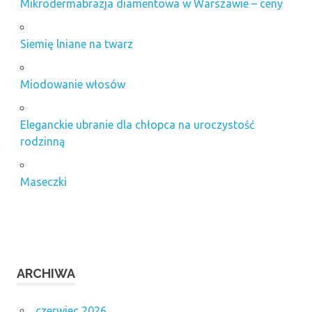
Mikrodermabrazja diamentowa w Warszawie – ceny
sprzęt do
makijażu
Siemię lniane na twarz
permanentnego
Usuwanie
Miodowanie włosów
żylaków
parą
wodną
Eleganckie ubranie dla chłopca na uroczystość
wegańska
rodzinną
mascara
do rzęs
Maseczki
ARCHIWA
czerwiec 2026