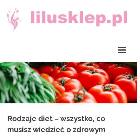
Skip
to
content
lilusklep.pl
Rodzaje diet – wszystko, co
musisz wiedzieć o zdrowym