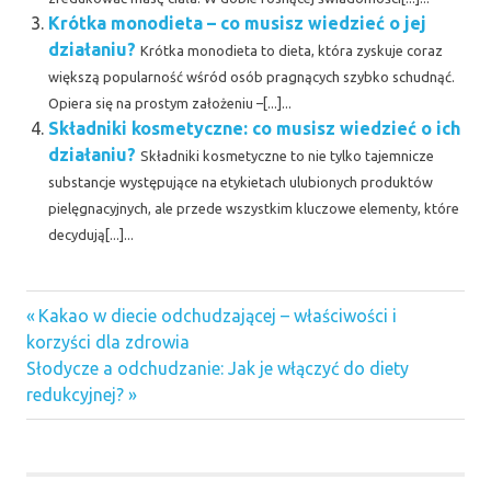
Krótka monodieta – co musisz wiedzieć o jej
działaniu?
Krótka monodieta to dieta, która zyskuje coraz
większą popularność wśród osób pragnących szybko schudnąć.
Opiera się na prostym założeniu –[...]...
Składniki kosmetyczne: co musisz wiedzieć o ich
działaniu?
Składniki kosmetyczne to nie tylko tajemnicze
substancje występujące na etykietach ulubionych produktów
pielęgnacyjnych, ale przede wszystkim kluczowe elementy, które
decydują[...]...
Previous
Nawigacja
Kakao w diecie odchudzającej – właściwości i
Post:
korzyści dla zdrowia
wpisu
Next
Słodycze a odchudzanie: Jak je włączyć do diety
Post:
redukcyjnej?