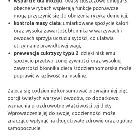
wsparcie dla mózgu
: kwasy tłuszczowe omega-3
obecne w rybach wspierają funkcje poznawcze i
mogą przyczynić się do obniżenia ryzyka demencji,
kontrola masy ciała
: umiarkowane spożycie kalorii
oraz wysoka zawartość błonnika w warzywach i
owocach sprzyja uczuciu sytości, co ułatwia
utrzymanie prawidłowej wagi,
prewencja cukrzycy typu 2
: dzięki niskiemu
spożyciu przetworzonej żywności oraz wysokiej
zawartości błonnika dieta śródziemnomorska może
poprawić wrażliwość na insulinę.
Zaleca się codziennie konsumować przynajmniej pięć
porcji świeżych warzyw i owoców, co dodatkowo
wzmacnia prozdrowotne właściwości tej diety.
Wprowadzenie jej do swojej codzienności może
znacząco wpłynąć na długotrwałe zdrowie oraz ogólne
samopoczucie.