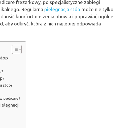
dicure frezarkowy, po specjalistyczne zabiegi
nikalnego. Regularna
pielęgnacja stóp
może nie tylko
nosić komfort noszenia obuwia i poprawiać ogólne
, aby odkryć, która z nich najlepiej odpowiada
stóp
e?
óp?
ji stóp?
 w pedicure?
ielęgnacji