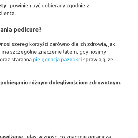
ety
i powinien być dobierany zgodnie z
lienta.
ania pedicure?
nosi szereg korzyści zarówno dla ich zdrowia, jak i
o ma szczególne znaczenie latem, gdy nosimy
 oraz staranna
pielęgnacja paznokci
sprawiają, że
zapobieganiu różnym dolegliwościom zdrowotnym.
awilżenie i elastyczność, co znacznie ogranicza