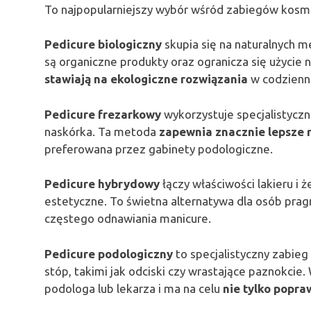
To najpopularniejszy wybór wśród zabiegów kosm
Pedicure biologiczny
skupia się na naturalnych m
są organiczne produkty oraz ogranicza się użycie n
stawiają na ekologiczne rozwiązania
w codzienne
Pedicure frezarkowy
wykorzystuje specjalistycz
naskórka. Ta metoda
zapewnia znacznie lepsze 
preferowana przez gabinety podologiczne.
Pedicure hybrydowy
łączy właściwości lakieru i ż
estetyczne. To świetna alternatywa dla osób pra
częstego odnawiania manicure.
Pedicure podologiczny
to specjalistyczny zabi
stóp, takimi jak odciski czy wrastające paznokci
podologa lub lekarza i ma na celu
nie tylko popra