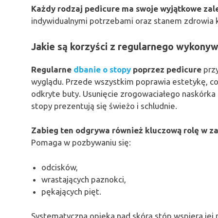
Każdy rodzaj pedicure ma swoje wyjątkowe zal
indywidualnymi potrzebami oraz stanem zdrowia k
Jakie są korzyści z regularnego wykonyw
Regularne
dbanie o stopy
poprzez pedicure
przy
wyglądu. Przede wszystkim poprawia estetykę, c
odkryte buty. Usunięcie zrogowaciałego naskórka
stopy prezentują się świeżo i schludnie.
Zabieg ten odgrywa również kluczową rolę w 
Pomaga w pozbywaniu się:
odcisków,
wrastających paznokci,
pękających pięt.
Systematyczna opieka nad skórą stóp wspiera jej n