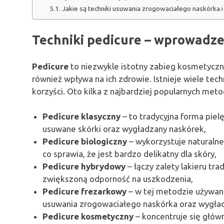
Jakie są techniki usuwania zrogowaciałego naskórka i
Techniki pedicure – wprowadzen
Pedicure
to niezwykle istotny zabieg kosmetyczny
również wpływa na ich zdrowie. Istnieje wiele tec
korzyści. Oto kilka z najbardziej popularnych meto
Pedicure klasyczny
– to tradycyjna forma pielę
usuwane skórki oraz wygładzany naskórek,
Pedicure biologiczny
– wykorzystuje naturaln
co sprawia, że jest bardzo delikatny dla skóry,
Pedicure hybrydowy
– łączy zalety lakieru tra
zwiększoną odporność na uszkodzenia,
Pedicure frezarkowy
– w tej metodzie używan
usuwania zrogowaciałego naskórka oraz wygład
Pedicure kosmetyczny
– koncentruje się główn