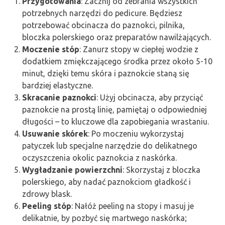
Przygotowania
: Zacznij od zebrania wszystkich
potrzebnych narzędzi do pedicure. Będziesz
potrzebować obcinacza do paznokci, pilnika,
bloczka polerskiego oraz preparatów nawilżających.
Moczenie stóp
: Zanurz stopy w ciepłej wodzie z
dodatkiem zmiękczającego środka przez około 5-10
minut, dzięki temu skóra i paznokcie staną się
bardziej elastyczne.
Skracanie paznokci
: Użyj obcinacza, aby przyciąć
paznokcie na prostą linię, pamiętaj o odpowiedniej
długości – to kluczowe dla zapobiegania wrastaniu.
Usuwanie skórek
: Po moczeniu wykorzystaj
patyczek lub specjalne narzędzie do delikatnego
oczyszczenia okolic paznokcia z naskórka.
Wygładzanie powierzchni
: Skorzystaj z bloczka
polerskiego, aby nadać paznokciom gładkość i
zdrowy blask.
Peeling stóp
: Nałóż peeling na stopy i masuj je
delikatnie, by pozbyć się martwego naskórka;