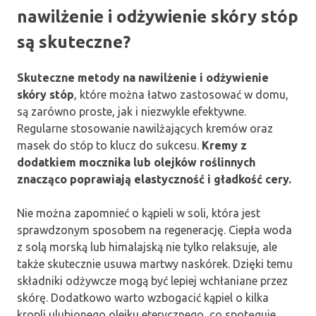
nawilżenie i odżywienie skóry stóp
są skuteczne?
Skuteczne metody na nawilżenie i odżywienie
skóry stóp
, które można łatwo zastosować w domu,
są zarówno proste, jak i niezwykle efektywne.
Regularne stosowanie nawilżających kremów oraz
masek do stóp to klucz do sukcesu.
Kremy z
dodatkiem mocznika lub olejków roślinnych
znacząco poprawiają elastyczność i gładkość cery.
Nie można zapomnieć o kąpieli w soli, która jest
sprawdzonym sposobem na regenerację. Ciepła woda
z solą morską lub himalajską nie tylko relaksuje, ale
także skutecznie usuwa martwy naskórek. Dzięki temu
składniki odżywcze mogą być lepiej wchłaniane przez
skórę. Dodatkowo warto wzbogacić kąpiel o kilka
kropli ulubionego olejku eterycznego, co spotęguje