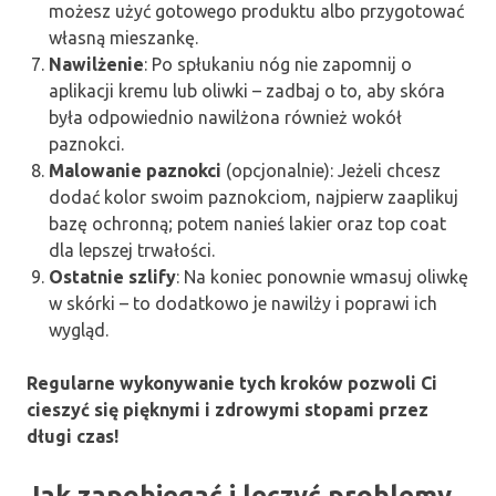
możesz użyć gotowego produktu albo przygotować
własną mieszankę.
Nawilżenie
: Po spłukaniu nóg nie zapomnij o
aplikacji kremu lub oliwki – zadbaj o to, aby skóra
była odpowiednio nawilżona również wokół
paznokci.
Malowanie paznokci
(opcjonalnie): Jeżeli chcesz
dodać kolor swoim paznokciom, najpierw zaaplikuj
bazę ochronną; potem nanieś lakier oraz top coat
dla lepszej trwałości.
Ostatnie szlify
: Na koniec ponownie wmasuj oliwkę
w skórki – to dodatkowo je nawilży i poprawi ich
wygląd.
Regularne wykonywanie tych kroków pozwoli Ci
cieszyć się pięknymi i zdrowymi stopami przez
długi czas!
Jak zapobiegać i leczyć problemy