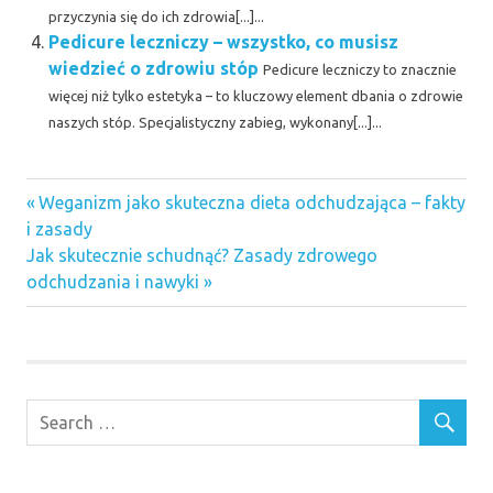
przyczynia się do ich zdrowia[...]...
Pedicure leczniczy – wszystko, co musisz
wiedzieć o zdrowiu stóp
Pedicure leczniczy to znacznie
więcej niż tylko estetyka – to kluczowy element dbania o zdrowie
naszych stóp. Specjalistyczny zabieg, wykonany[...]...
Previous
Nawigacja
Weganizm jako skuteczna dieta odchudzająca – fakty
Post:
i zasady
wpisu
Next
Jak skutecznie schudnąć? Zasady zdrowego
Post:
odchudzania i nawyki