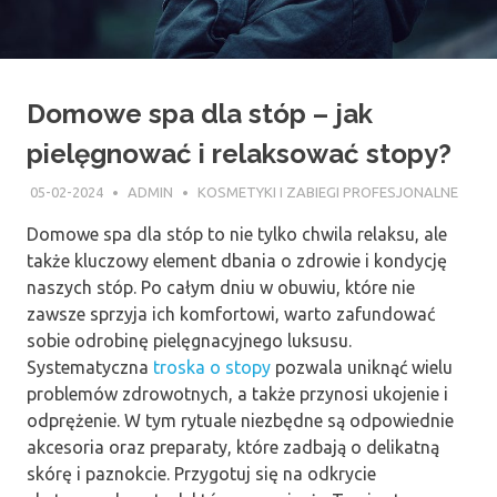
Domowe spa dla stóp – jak
pielęgnować i relaksować stopy?
05-02-2024
ADMIN
KOSMETYKI I ZABIEGI PROFESJONALNE
Domowe spa dla stóp to nie tylko chwila relaksu, ale
także kluczowy element dbania o zdrowie i kondycję
naszych stóp. Po całym dniu w obuwiu, które nie
zawsze sprzyja ich komfortowi, warto zafundować
sobie odrobinę pielęgnacyjnego luksusu.
Systematyczna
troska o stopy
pozwala uniknąć wielu
problemów zdrowotnych, a także przynosi ukojenie i
odprężenie. W tym rytuale niezbędne są odpowiednie
akcesoria oraz preparaty, które zadbają o delikatną
skórę i paznokcie. Przygotuj się na odkrycie