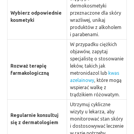
dermokosmetyki
Wybierz odpowiednie
przeznaczone dla skóry
kosmetyki
wrażliwej, unikaj
produktów z alkoholem
i parabenami.
W przypadku ciężkich
objawów, zapytaj
specjalistę o stosowanie
Rozważ terapię
leków, takich jak
farmakologiczną
metronidazol lub
kwas
azelainowy
, które mogą
wspierać walkę z
trądzikiem różowatym.
Utrzymuj cykliczne
wizyty u lekarza, aby
Regularnie konsultuj
monitorować stan skóry
się z dermatologiem
i dostosowywać leczenie
w razie potrzeby.