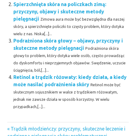
Spierzchnięta skóra na policzkach zimą:
przyczyny, objawy i skuteczne metody
pielęgnacji
Zimowa aura może być bezwzględna dla naszej
skóry, a spierzchnięte policzki to częsty problem, który dotyka
wielu z nas. Niska[...]...
Podrażniona skóra głowy – objawy, przyczyny i
skuteczne metody pielęgnacji
Podrażniona skóra
głowy to problem, który dotyka wiele osób, często prowadząc
do dyskomfortu i nieprzyjemnych objawów. Swędzenie, uczucie
ściągnięcia, ból,[...]...
Retinol a trądzik różowaty: kiedy działa, a kiedy
może nasilać podrażnienia skóry
Retinol może być
skutecznym sojusznikiem w walce z trądzikiem różowatym,
jednak nie zawsze działa w sposób korzystny. W wielu
przypadkach,[...]...
Previous
Nawigacja
Trądzik młodzieńczy: przyczyny, skuteczne leczenie i
Post: