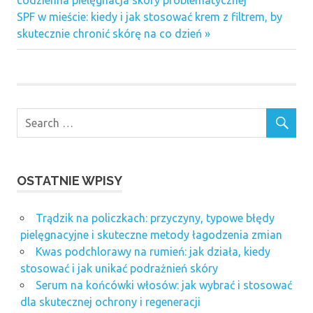
codzienna pielęgnacja skóry problematycznej
wpisu
Next
SPF w mieście: kiedy i jak stosować krem z filtrem, by
Post:
skutecznie chronić skórę na co dzień
OSTATNIE WPISY
Trądzik na policzkach: przyczyny, typowe błędy
pielęgnacyjne i skuteczne metody łagodzenia zmian
Kwas podchlorawy na rumień: jak działa, kiedy
stosować i jak unikać podrażnień skóry
Serum na końcówki włosów: jak wybrać i stosować
dla skutecznej ochrony i regeneracji