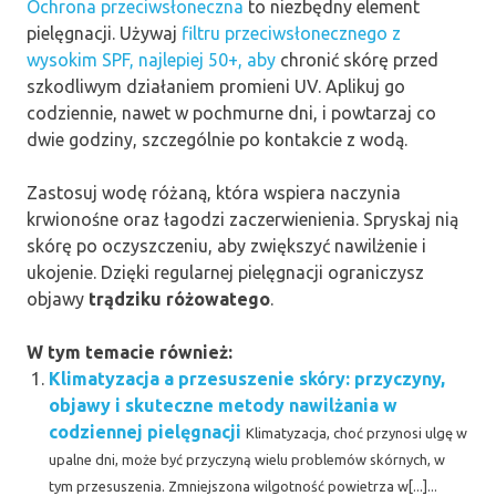
Ochrona przeciwsłoneczna
to niezbędny element
pielęgnacji. Używaj
filtru przeciwsłonecznego z
wysokim SPF, najlepiej 50+, aby
chronić skórę przed
szkodliwym działaniem promieni UV. Aplikuj go
codziennie, nawet w pochmurne dni, i powtarzaj co
dwie godziny, szczególnie po kontakcie z wodą.
Zastosuj wodę różaną, która wspiera naczynia
krwionośne oraz łagodzi zaczerwienienia. Spryskaj nią
skórę po oczyszczeniu, aby zwiększyć nawilżenie i
ukojenie. Dzięki regularnej pielęgnacji ograniczysz
objawy
trądziku różowatego
.
W tym temacie również:
Klimatyzacja a przesuszenie skóry: przyczyny,
objawy i skuteczne metody nawilżania w
codziennej pielęgnacji
Klimatyzacja, choć przynosi ulgę w
upalne dni, może być przyczyną wielu problemów skórnych, w
tym przesuszenia. Zmniejszona wilgotność powietrza w[...]...