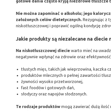
gotowe dania często kryją niezdrowe tłuszcze tr
Nie można zapominać o alkoholu; jego kalorycz
założonych celów dietetycznych.
Rezygnując z ty
niskotłuszczowej i poprawić ogólną kondycję zdr
Jakie produkty są niezalecane na diecie 
Na niskotłuszczowej diecie
warto mieć na uwadze
negatywnie wpłynąć na zdrowie oraz efektywność d
tłustych mięs, takich jak wieprzowina, kaczka c
produktów mlecznych o pełnej zawartości tłuszc
żywności wysoko przetworzonej,
fast foodów i gotowych dań,
słodyczy oraz napojów słodzonych.
Te rodzaje produktów
mogą zawierać dużą ilość