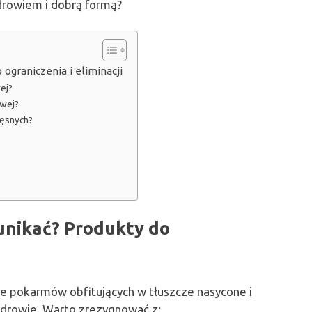
drowiem i dobrą formą?
ograniczenia i eliminacji
ej?
owej?
ięsnych?
 unikać? Produkty do
ie pokarmów obfitujących w tłuszcze nasycone i
zdrowie. Warto zrezygnować z: