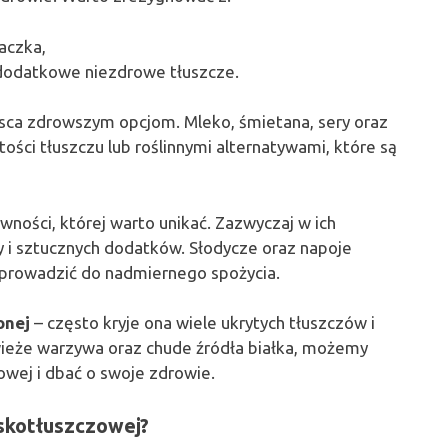
kaczka,
 dodatkowe niezdrowe tłuszcze.
sca zdrowszym opcjom. Mleko, śmietana, sery oraz
ści tłuszczu lub roślinnymi alternatywami, które są
wności, której warto unikać. Zazwyczaj w ich
y i sztucznych dodatków. Słodycze oraz napoje
ą prowadzić do nadmiernego spożycia.
onej
– często kryje ona wiele ukrytych tłuszczów i
wieże warzywa oraz chude źródła białka, możemy
owej i dbać o swoje zdrowie.
iskotłuszczowej?