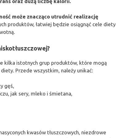
ans oraz dużą liczbę kalorii.
ność może znacząco utrudnić realizację
ch produktów, łatwiej będzie osiągnąć cele diety
owotną.
niskotłuszczowej?
 kilka istotnych grup produktów, które mogą
iety. Przede wszystkim, należy unikać:
zy gęś,
zu, jak sery, mleko i śmietana,
 nasyconych kwasów tłuszczowych, niezdrowe