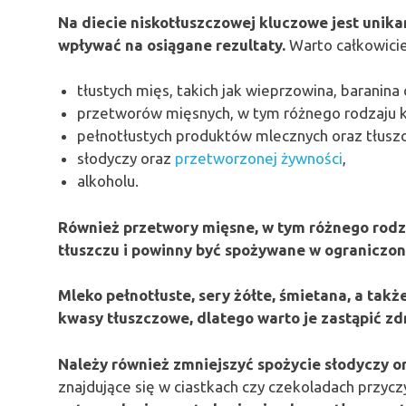
Na diecie niskotłuszczowej kluczowe jest uni
wpływać na osiągane rezultaty.
Warto całkowici
tłustych mięs, takich jak wieprzowina, baranina
przetworów mięsnych, w tym różnego rodzaju ki
pełnotłustych produktów mlecznych oraz tłusz
słodyczy oraz
przetworzonej żywności
,
alkoholu.
Również przetwory mięsne, w tym różnego rodza
tłuszczu i powinny być spożywane w ograniczonej
Mleko pełnotłuste, sery żółte, śmietana, a takż
kwasy tłuszczowe, dlatego warto je zastąpić z
Należy również zmniejszyć spożycie słodyczy o
znajdujące się w ciastkach czy czekoladach przyczy