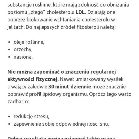
substancje roślinne, które mają zdolność do obniżania
poziomu „złego” cholesterolu
LDL.
Działają one
poprzez blokowanie wchłaniania cholesterolu w
jelitach. Do najlepszych źródeł fitosteroli należą:
oleje roślinne,
orzechy,
nasiona.
Nie można zapominać o znaczeniu regularnej
aktywności fizycznej.
Nawet umiarkowany wysiłek
trwający zaledwie
30 minut dziennie
może znacznie
poprawić profil lipidowy organizmu. Oprócz tego warto
zadbać o:
redukcję stresu,
zapewnienie sobie odpowiedniej ilości snu.
Dobre rezultaty można osiągnąć także przez