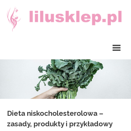
Skip
to
content
lilusklep.pl
Dieta niskocholesterolowa –
zasady, produkty i przykładowy