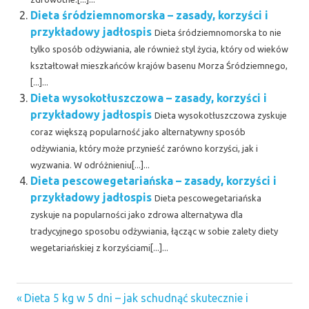
Dieta śródziemnomorska – zasady, korzyści i
przykładowy jadłospis
Dieta śródziemnomorska to nie
tylko sposób odżywiania, ale również styl życia, który od wieków
kształtował mieszkańców krajów basenu Morza Śródziemnego,
[...]...
Dieta wysokotłuszczowa – zasady, korzyści i
przykładowy jadłospis
Dieta wysokotłuszczowa zyskuje
coraz większą popularność jako alternatywny sposób
odżywiania, który może przynieść zarówno korzyści, jak i
wyzwania. W odróżnieniu[...]...
Dieta pescowegetariańska – zasady, korzyści i
przykładowy jadłospis
Dieta pescowegetariańska
zyskuje na popularności jako zdrowa alternatywa dla
tradycyjnego sposobu odżywiania, łącząc w sobie zalety diety
wegetariańskiej z korzyściami[...]...
Previous
Nawigacja
Dieta 5 kg w 5 dni – jak schudnąć skutecznie i