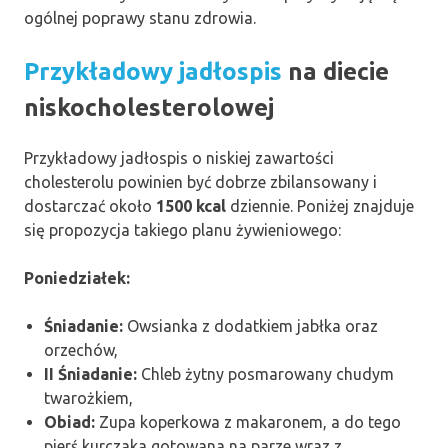
ogólnej poprawy stanu zdrowia.
Przykładowy jadłospis
na diecie
niskocholesterolowej
Przykładowy jadłospis o niskiej zawartości
cholesterolu powinien być dobrze zbilansowany i
dostarczać około
1500 kcal
dziennie. Poniżej znajduje
się propozycja takiego planu żywieniowego:
Poniedziałek:
Śniadanie:
Owsianka z dodatkiem jabłka oraz
orzechów,
II Śniadanie:
Chleb żytny posmarowany chudym
twarożkiem,
Obiad:
Zupa koperkowa z makaronem, a do tego
pierś kurczaka gotowana na parze wraz z