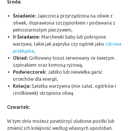
Środa:
Śniadanie:
Jajecznica przyrządzona na oliwie z
oliwek, doprawiona szczypiorkiem i podawana z
pełnoziarnistym pieczywem,
II Śniadanie:
Marchewki baby lub pokrojone
warzywa, takie jak papryka czy ogórek jako
zdrowa
przekąska
,
Obiad:
Grillowany łosoś serwowany ze świeżym
szpinakiem oraz komosą ryżową,
Podwieczorek:
Jabłko lub niewielka garść
orzechów dla energii,
Kolacja:
Sałatka warzywna (mix sałat, ogórków i
rzodkiewek) skropiona oliwą.
Czwartek:
W tym dniu możesz powtórzyć ulubione posiłki lub
zmienić ich kolejność według własnych upodobań.