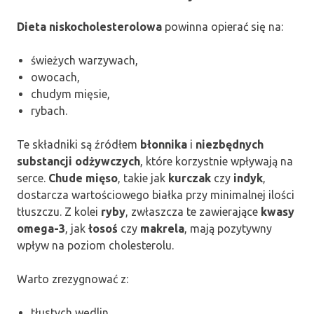
Dieta niskocholesterolowa
powinna opierać się na:
świeżych warzywach,
owocach,
chudym mięsie,
rybach.
Te składniki są źródłem
błonnika
i
niezbędnych
substancji odżywczych
, które korzystnie wpływają na
serce.
Chude mięso
, takie jak
kurczak
czy
indyk
,
dostarcza wartościowego białka przy minimalnej ilości
tłuszczu. Z kolei
ryby
, zwłaszcza te zawierające
kwasy
omega-3
, jak
łosoś
czy
makrela
, mają pozytywny
wpływ na poziom cholesterolu.
Warto zrezygnować z:
tłustych wędlin,