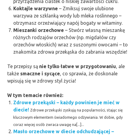
przyrządzenia ciastek o niskiej zawartości cukru.
Koktajle warzywne
– Zmiksuj swoje ulubione
warzywa ze szklanką wody lub mleka roślinnego –
otrzymasz orzeźwiający napój bogaty w witaminy.
Mieszanki orzechowe
– Stwórz własną mieszankę
różnych rodzajów orzechów (np. migdałów czy
orzechów włoskich) wraz z suszonymi owocami – to
znakomita zdrowa przekąska do zabrania wszędzie!
Te przepisy są
nie tylko łatwe w przygotowaniu
, ale
także
smaczne i sycące
, co sprawia, że doskonale
wpisują się w zdrowy styl życia!
W tym temacie również:
Zdrowe przekąski – każdy powinien je mieć w
diecie!
Zdrowe przekąski zyskują na popularności, stając się
kluczowym elementem świadomego odżywiania. W dobie, gdy
coraz więcej osób zwraca uwagę na[...]...
Masło orzechowe w diecie odchudzającej –