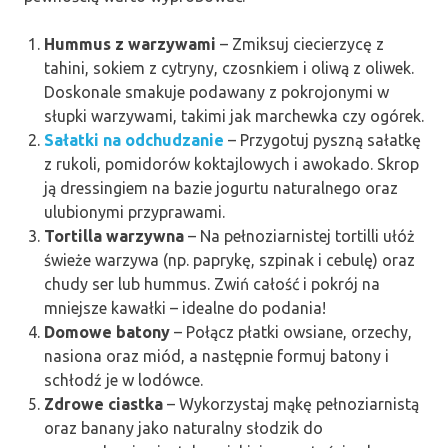
Hummus z warzywami
– Zmiksuj ciecierzycę z
tahini, sokiem z cytryny, czosnkiem i oliwą z oliwek.
Doskonale smakuje podawany z pokrojonymi w
słupki warzywami, takimi jak marchewka czy ogórek.
Sałatki na odchudzanie
– Przygotuj pyszną sałatkę
z rukoli, pomidorów koktajlowych i awokado. Skrop
ją dressingiem na bazie jogurtu naturalnego oraz
ulubionymi przyprawami.
Tortilla warzywna
– Na pełnoziarnistej tortilli ułóż
świeże warzywa (np. paprykę, szpinak i cebulę) oraz
chudy ser lub hummus. Zwiń całość i pokrój na
mniejsze kawałki – idealne do podania!
Domowe batony
– Połącz płatki owsiane, orzechy,
nasiona oraz miód, a następnie formuj batony i
schłodź je w lodówce.
Zdrowe ciastka
– Wykorzystaj mąkę pełnoziarnistą
oraz banany jako naturalny słodzik do