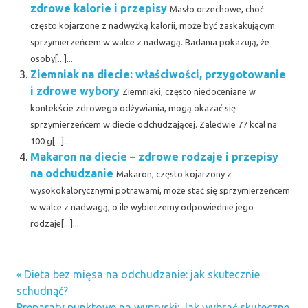
zdrowe kalorie i przepisy
Masło orzechowe, choć
często kojarzone z nadwyżką kalorii, może być zaskakującym
sprzymierzeńcem w walce z nadwagą. Badania pokazują, że
osoby[...]...
Ziemniak na diecie: właściwości, przygotowanie
i zdrowe wybory
Ziemniaki, często niedoceniane w
kontekście zdrowego odżywiania, mogą okazać się
sprzymierzeńcem w diecie odchudzającej. Zaledwie 77 kcal na
100 g[...]...
Makaron na diecie – zdrowe rodzaje i przepisy
na odchudzanie
Makaron, często kojarzony z
wysokokalorycznymi potrawami, może stać się sprzymierzeńcem
w walce z nadwagą, o ile wybierzemy odpowiednie jego
rodzaje[...]...
Previous
Nawigacja
Dieta bez mięsa na odchudzanie: jak skutecznie
Post:
schudnąć?
wpisu
Next
Preparaty punktowe na wypryski: Jak wybrać skuteczne