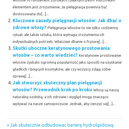
włosów to fundament zdrowych i pięknych pasm. Kluczowym
elementem jest zrozumienie, że pielęgnacja powinna być
dostosowana do[...]...
Kluczowe zasady pielęgnacji włosów: Jak dbać o
zdrowe włosy?
Pielęgnacja włosów to nie tylko codzienny
rytuał, ale także sztuka, która wymaga zrozumienia ich
indywidualnych potrzeb. Właściwe dbanie o fryzurę[...]...
Skutki uboczne keratynowego prostowania
włosów – co warto wiedzieć?
Keratynowe prostowanie
włosów zyskało ogromną popularność jako sposób na uzyskanie
gładkich i lśniących kosmyków, ale czy wszyscy zdają sobie
sprawę[...]...
Jak stworzyć skuteczny plan pielęgnacji
włosów? Przewodnik krok po kroku
Włosy są naszą
naturalną ozdobą, a ich zdrowie i wygląd mogą znacząco
wpływać na nasze samopoczucie. Jednak, aby cieszyć się[...]...
Previous
Nawigacja
Jak skutecznie odbudować barierę hydrolipidową: