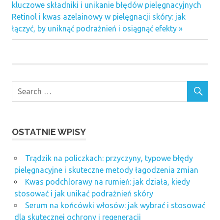
Post:
kluczowe składniki i unikanie błędów pielęgnacyjnych
wpisu
Next
Retinol i kwas azelainowy w pielęgnacji skóry: jak
Post:
łączyć, by uniknąć podrażnień i osiągnąć efekty
OSTATNIE WPISY
Trądzik na policzkach: przyczyny, typowe błędy
pielęgnacyjne i skuteczne metody łagodzenia zmian
Kwas podchlorawy na rumień: jak działa, kiedy
stosować i jak unikać podrażnień skóry
Serum na końcówki włosów: jak wybrać i stosować
dla skutecznej ochrony i regeneracji