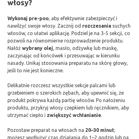
włosy?
Wykonaj pre-poo
, aby efektywnie zabezpieczyć i
nawilżyć swoje włosy. Zacznij od
rozczesania
suchych
włosów, co ułatwi aplikację. Podziel je na 3-5 sekcji, co
pozwoli na równomierne rozprowadzenie produktu.
Nałóż
wybrany olej
, masło, odżywkę lub maskę,
zaczynając od końcówek i przesuwając w kierunku
nasady. Unikaj stosowania preparatu na skórę głowy,
jeśli to nie jest konieczne.
Delikatnie rozczesz wszystkie sekcje palcami lub
grzebieniem o szerokich zębach, aby upewnić się, że
produkt pokrywa każdą partię włosów. Po nałożeniu
produktu, przykryj włosy czepkiem lub ręcznikiem, aby
utrzymać ciepło i
zwiększyć wchłanianie
.
Pozostaw preparat na włosach na
20–30 minut
;
możesz wydłużyć czas działania do 1–2 godzin lub na