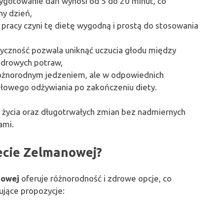
zygotowanie dań wynosi od 5 do 20 minut, co
y dzień,
 pracy czyni tę dietę wygodną i prostą do stosowania
czność pozwala uniknąć uczucia głodu między
zdrowych potraw,
 różnorodnym jedzeniem, ale w odpowiednich
idłowego odżywiania po zakończeniu diety.
 życia oraz długotrwałych zmian bez nadmiernych
ami.
diecie Zelmanowej?
owej
oferuje różnorodność i zdrowe opcje, co
ujące propozycje: