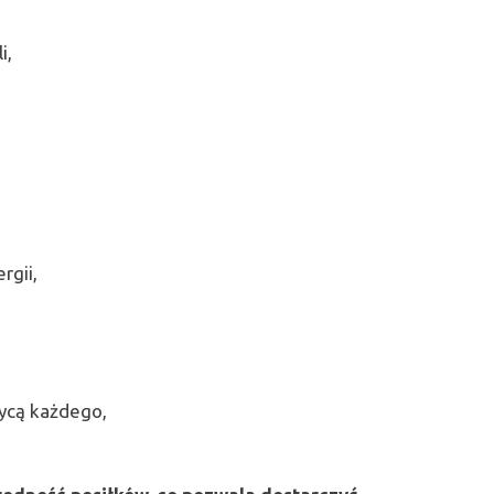
i,
rgii,
ycą każdego,