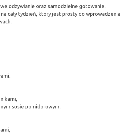
owe odżywianie oraz samodzielne gotowanie.
na cały tydzień, który jest prosty do wprowadzenia
wach.
wami.
,
dnikami,
nym sosie pomidorowym.
ami,