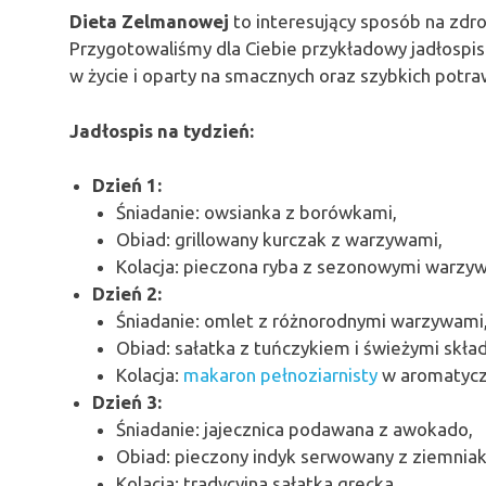
Dieta Zelmanowej
to interesujący sposób na zdr
Przygotowaliśmy dla Ciebie przykładowy jadłospis 
w życie i oparty na smacznych oraz szybkich potra
Jadłospis na tydzień:
Dzień 1:
Śniadanie: owsianka z borówkami,
Obiad: grillowany kurczak z warzywami,
Kolacja: pieczona ryba z sezonowymi warzy
Dzień 2:
Śniadanie: omlet z różnorodnymi warzywami
Obiad: sałatka z tuńczykiem i świeżymi skła
Kolacja:
makaron pełnoziarnisty
w aromatycz
Dzień 3:
Śniadanie: jajecznica podawana z awokado,
Obiad: pieczony indyk serwowany z ziemniak
Kolacja: tradycyjna sałatka grecka.