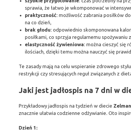
szybkie przygotowanie
: czas potrzebny na pr
sprawia, że łatwo je wkomponować w intensywn
praktyczność
: możliwość zabrania posiłków do
na co dzień,
brak głodu
: odpowiednio skomponowana kalory
posiłkami, co sprzyja regularnemu spożywaniu 
elastyczność żywieniowa
: można cieszyć się
ilościach, dzięki temu można nauczyć się praw
Te zasady mają na celu wspieranie zdrowego stylu
restrykcji czy stresujących reguł związanych z diet
Jaki jest jadłospis na 7 dni w 
Przykładowy jadłospis na tydzień w diecie
Zelman
znacznie ułatwia codzienne odżywianie. Oto inspir
Dzień 1: