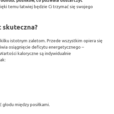
odność posiłków, co pozwala dostarczyć
ęki temu łatwiej będzie Ci trzymać się swojego
t skuteczna?
 kilku istotnym zaletom. Przede wszystkim opiera się
liwia osiągnięcie deficytu energetycznego –
artości kaloryczne są indywidualnie
ak:
 głodu między posiłkami.