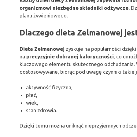
Każdy dzień diety Zelmanowej zapewnia różnor
organizmowi niezbędne składniki odżywcze.
Dzi
planu żywieniowego.
Dlaczego dieta Zelmanowej jes
Dieta Zelmanowej
zyskuje na popularności dzięki
na
precyzyjnie dobranej kaloryczności
, co umoż
kluczowego elementu skutecznego odchudzania. W
dostosowywane, biorąc pod uwagę czynniki takie j
aktywność fizyczna,
płeć,
wiek,
stan zdrowia.
Dzięki temu można uniknąć nieprzyjemnych odczuć