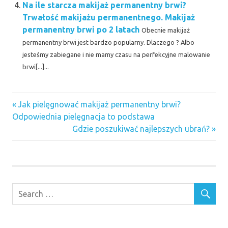
Na ile starcza makijaż permanentny brwi?
Trwałość makijażu permanentnego. Makijaż
permanentny brwi po 2 latach
Obecnie makijaż
permanentny brwi jest bardzo popularny. Dlaczego ? Albo
jesteśmy zabiegane i nie mamy czasu na perfekcyjne malowanie
brwi[...]...
jak
Previous
Nawigacja
Jak pielęgnować makijaż permanentny brwi?
pielęgnować
Post:
Odpowiednia pielęgnacja to podstawa
makijaż
wpisu
Next
Gdzie poszukiwać najlepszych ubrań?
permanentny
Post:
brwi
jak postępować
po zrobieniu
makijażu
permanentnego
Makijaż
permanentny
brwi co robić