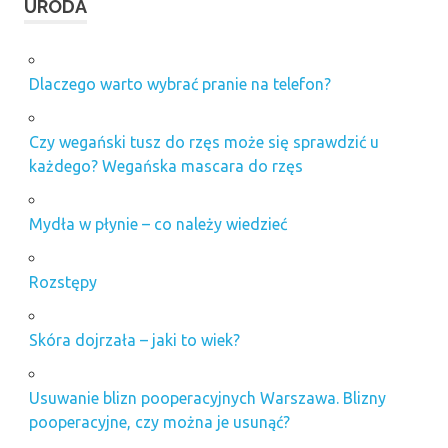
makijaż
URODA
permanentny
toruń opinie
makijaż
Dlaczego warto wybrać pranie na telefon?
permanentny
złuszczanie
Czy wegański tusz do rzęs może się sprawdzić u
najlepsza
każdego? Wegańska mascara do rzęs
metoda
makijażu
permanentnego
Mydła w płynie – co należy wiedzieć
brwi
nauka makijażu
permanentnego
Rozstępy
opinie
makijaż
Skóra dojrzała – jaki to wiek?
permanentny
brwi
Usuwanie blizn pooperacyjnych Warszawa. Blizny
opryszczka a
pooperacyjne, czy można je usunąć?
makijaż
permanentny