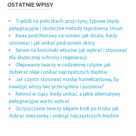
OSTATNIE WPISY
po zabiegu
makijaż
Trądzik na policzkach: przyczyny, typowe błędy
permanentny
brwi kiedy
pielęgnacyjne i skuteczne metody łagodzenia zmian
blednie
Kwas podchlorawy na rumień: jak działa, kiedy
stosować i jak unikać podrażnień skóry
makijaż
permanentny
Serum na końcówki włosów: jak wybrać i stosować
brwi po 2
dla skutecznej ochrony i regeneracji
latach
Olejowanie twarzy w codziennej rutynie: jak
makijaż
dobierać oleje i unikać najczęstszych błędów
permanentny
Jak często stosować maskę humektantową, by
kreski cena
nawilżyć włosy bez przeciążenia i puszenia?
makijaż
Retinol w ciąży: kiedy unikać, a jakie alternatywy
permanentny
pielęgnacyjne warto wybrać
lubań
Oczyszczanie twarzy olejami krok po kroku: jak
makijaż
dobrać mieszankę i uniknąć najczęstszych błędów
permanentny
sosnowiec