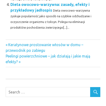
Dieta owocowo-warzywna: zasady, efekty i
przykładowy jadłospis
Dieta owocowo-warzywna
zyskuje popularność jako sposób na szybkie odchudzanie i
oczyszczenie organizmu z toksyn. Polega na eliminacji
produktów pochodzenia zwierzęcego[...]...
Previous
Nawigacja
Keratynowe prostowanie włosów w domu –
Post:
przewodnik po zabiegu
wpisu
Next
Peelingi powierzchniowe – jak działają i jakie mają
Post:
efekty?