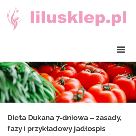
Skip
to
content
lilusklep.pl
Dieta Dukana 7-dniowa – zasady,
fazy i przykładowy jadłospis