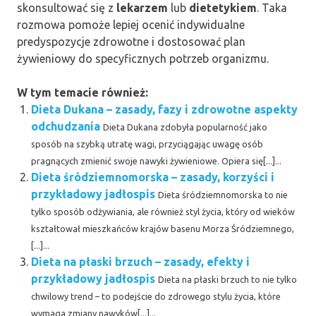
skonsultować się z
lekarzem
lub
dietetykiem
. Taka
rozmowa pomoże lepiej ocenić indywidualne
predyspozycje zdrowotne i dostosować plan
żywieniowy do specyficznych potrzeb organizmu.
W tym temacie również:
Dieta Dukana – zasady, fazy i zdrowotne aspekty
odchudzania
Dieta Dukana zdobyła popularność jako
sposób na szybką utratę wagi, przyciągając uwagę osób
pragnących zmienić swoje nawyki żywieniowe. Opiera się[...]...
Dieta śródziemnomorska – zasady, korzyści i
przykładowy jadłospis
Dieta śródziemnomorska to nie
tylko sposób odżywiania, ale również styl życia, który od wieków
kształtował mieszkańców krajów basenu Morza Śródziemnego,
[...]...
Dieta na płaski brzuch – zasady, efekty i
przykładowy jadłospis
Dieta na płaski brzuch to nie tylko
chwilowy trend – to podejście do zdrowego stylu życia, które
wymaga zmiany nawyków[...]...