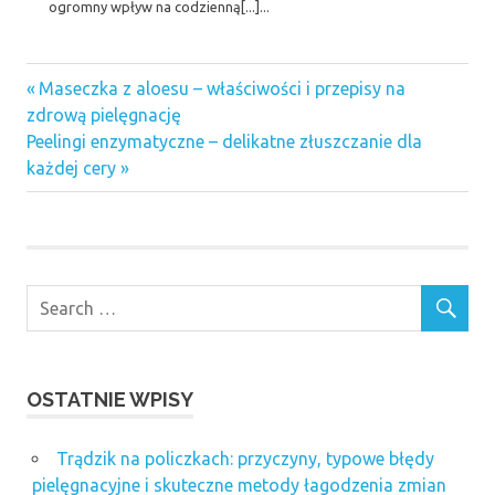
ogromny wpływ na codzienną[...]...
Previous
Nawigacja
Maseczka z aloesu – właściwości i przepisy na
Post:
zdrową pielęgnację
wpisu
Next
Peelingi enzymatyczne – delikatne złuszczanie dla
Post:
każdej cery
OSTATNIE WPISY
Trądzik na policzkach: przyczyny, typowe błędy
pielęgnacyjne i skuteczne metody łagodzenia zmian