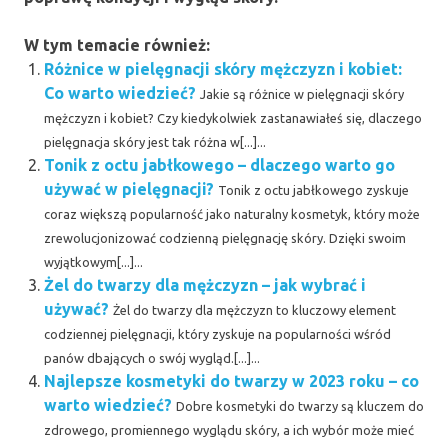
W tym temacie również:
Różnice w pielęgnacji skóry mężczyzn i kobiet:
Co warto wiedzieć?
Jakie są różnice w pielęgnacji skóry
mężczyzn i kobiet? Czy kiedykolwiek zastanawiałeś się, dlaczego
pielęgnacja skóry jest tak różna w[...]...
Tonik z octu jabłkowego – dlaczego warto go
używać w pielęgnacji?
Tonik z octu jabłkowego zyskuje
coraz większą popularność jako naturalny kosmetyk, który może
zrewolucjonizować codzienną pielęgnację skóry. Dzięki swoim
wyjątkowym[...]...
Żel do twarzy dla mężczyzn – jak wybrać i
używać?
Żel do twarzy dla mężczyzn to kluczowy element
codziennej pielęgnacji, który zyskuje na popularności wśród
panów dbających o swój wygląd.[...]...
Najlepsze kosmetyki do twarzy w 2023 roku – co
warto wiedzieć?
Dobre kosmetyki do twarzy są kluczem do
zdrowego, promiennego wyglądu skóry, a ich wybór może mieć