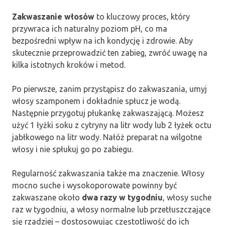
Zakwaszanie włosów
to kluczowy proces, który
przywraca ich naturalny poziom pH, co ma
bezpośredni wpływ na ich kondycję i zdrowie. Aby
skutecznie przeprowadzić ten zabieg, zwróć uwagę na
kilka istotnych kroków i metod.
Po pierwsze, zanim przystąpisz do zakwaszania, umyj
włosy szamponem i dokładnie spłucz je wodą.
Następnie przygotuj płukankę zakwaszającą. Możesz
użyć 1 łyżki soku z cytryny na litr wody lub 2 łyżek octu
jabłkowego na litr wody. Nałóż preparat na wilgotne
włosy i nie spłukuj go po zabiegu.
Regularność zakwaszania także ma znaczenie. Włosy
mocno suche i wysokoporowate powinny być
zakwaszane około
dwa razy w tygodniu
, włosy suche
raz w tygodniu, a włosy normalne lub przetłuszczające
się rzadziej – dostosowując częstotliwość do ich