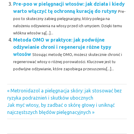
Pre-poo w pielęgnacji włosów: jak działa i kiedy
warto włączyć tę ochronną kurację do rutyny
Pre-
poo to skuteczny zabieg pielęgnacyjny, który polega na
nałożeniu odżywienia na włosy przed ich umyciem. Dzięki temu
włókna włosów są[...]...
Metoda OMO w praktyce: jak podwójne
odżywianie chroni i regeneruje różne typy
włosów
Stosując metodę OMO, możesz skutecznie chronić i
regenerować włosy o różnej porowatości. Kluczowe jest tu
podwójne odżywianie, które zapobiega przesuszeniu[...]...
Previous
Nawigacja
Metronidazol a pielęgnacja skóry: jak stosować bez
Post:
ryzyka podrażnień i skutków ubocznych
wpisu
Next
Jak myć włosy, by zadbać o skórę głowy i uniknąć
Post:
najczęstszych błędów pielęgnacyjnych