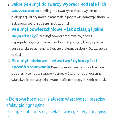
Jakie peelingi do twarzy wybrać? Rodzaje i ich
zastosowanie
Peelingi do twarzy to kluczowy element
pielęgnacji, który może diametralnie poprawić kondycję skóry. W
zależności od jej rodzaju i potrzeb,[...]...
Peelingi powierzchniowe – jak działają i jakie
mają efekty?
Peelingi powierzchniowe to jeden z
najpopularniejszych zabiegów kosmetycznych, który zyskuje
coraz większe uznanie w świecie pielęgnacji skóry. Dlaczego są
tak[...]...
Peelingi mlekowe – właściwości, korzyści i
sposób stosowania
Peelingi mlekowe to coraz bardziej
popularny temat w świecie kosmetyków, a ich dobroczynne
właściwości przyciągają uwagę osób pragnących zadbać o[...]...
Previous
Nawigacja
Domowe kosmetyki z aloesu: właściwości, przepisy i
Post:
efekty pielęgnacyjne
wpisu
Next
Peeling z soli morskiej – właściwości, zalety i przepisy