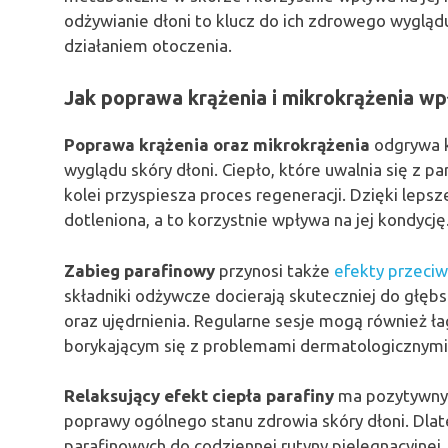
odżywianie dłoni to klucz do ich zdrowego wygląd
działaniem otoczenia.
Jak poprawa krążenia i mikrokrążenia wp
Poprawa krążenia oraz mikrokrążenia
odgrywa k
wyglądu skóry dłoni. Ciepło, które uwalnia się z p
kolei przyspiesza proces regeneracji. Dzięki lepsz
dotleniona, a to korzystnie wpływa na jej kondycję
Zabieg parafinowy
przynosi także
efekty przeci
składniki odżywcze docierają skuteczniej do głęb
oraz ujędrnienia. Regularne sesje mogą również ł
borykającym się z problemami dermatologicznymi
Relaksujący efekt ciepła parafiny
ma pozytywny 
poprawy ogólnego stanu zdrowia skóry dłoni. Dla
parafinowych do codziennej rutyny pielęgnacyjnej,