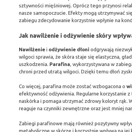
sztywności mięśniowej. Oprócz tego przynosi relak
nasze samopoczucie. Efekty mogą utrzymywać się
zabiegu zdecydowanie korzystnie wpłynie na kondy
Jak nawilżenie i odżywienie skóry wpływa
Nawilżenie
i
odżywienie dłoni
odgrywają niezwykl
wilgoci sprawia, że skóra staje się elastyczna, gł
uszkodzenia.
Parafina
, wykorzystywana w zabiega
chroni przed utratą wilgoci. Dzięki temu dłoń zysk
Co więcej, parafina może zostać wzbogacona o
wi
efektywność odżywienia. Regularne korzystanie z
naskórka i pomaga utrzymać zdrowy koloryt rąk. W
reaguje na czynniki zewnętrzne oraz jest mniej na
Zabiegi parafinowe mają również pozytywny wpł
metaboliczne w skórze i korzystnie wpływa na jej