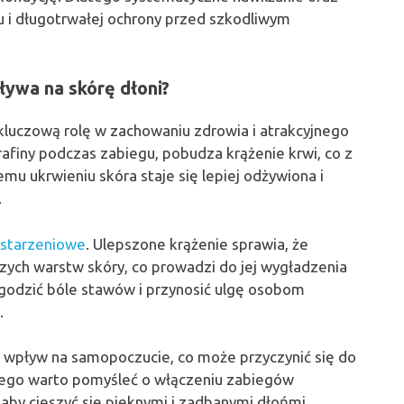
u i długotrwałej ochrony przed szkodliwym
ływa na skórę dłoni?
luczową rolę w zachowaniu zdrowia i atrakcyjnego
arafiny podczas zabiegu, pobudza krążenie krwi, co z
emu ukrwieniu skóra staje się lepiej odżywiona i
.
wstarzeniowe
. Ulepszone krążenie sprawia, że
szych warstw skóry, co prowadzi do jej wygładzenia
agodzić bóle stawów i przynosić ulgę osobom
.
wpływ na samopoczucie, co może przyczynić się do
tego warto pomyśleć o włączeniu zabiegów
 aby cieszyć się pięknymi i zadbanymi dłońmi.