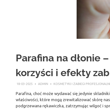
Parafina na dłonie –
korzyści i efekty za
18-03-2025
ADMIN
KOSMETYKI I ZABIEGI PROFESJONALN
Parafina, choć może wydawać się jedynie składni
właściwości, które mogą zrewitalizować skórę nasz
podgrzewana rękawiczka, zatrzymując wilgoć i spraw