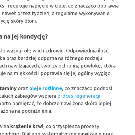
s i redukuje napięcie w ciele, co znacząco poprawia
 nawet przez tydzień, a regularne wykonywanie
cję skóry dłoni.
 na jej kondycję?
e ważną rolę w ich zdrowiu. Odpowiednia ilość
adka oraz bardziej odporna na różnego rodzaju
ch nawilżających, tworzy ochronną powłokę, która
uje na miękkości i poprawia się jej ogólny wygląd.
taminy
oraz
oleje roślinne
, co znacząco podnosi
 takich zabiegów wspiera
proces regeneracji
arto pamiętać, że dobrze nawilżona skóra lepiej
rażona na podrażnienia.
yw na
krążenie krwi
, co przyspiesza procesy
 kondycję. Dlatego systematyczne nawilżanie oraz