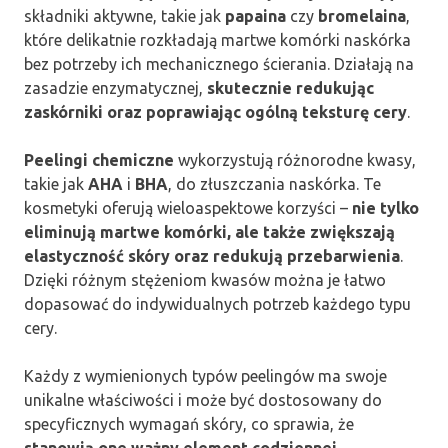
składniki aktywne, takie jak
papaina
czy
bromelaina
,
które delikatnie rozkładają martwe komórki naskórka
bez potrzeby ich mechanicznego ścierania. Działają na
zasadzie enzymatycznej,
skutecznie redukując
zaskórniki oraz poprawiając ogólną teksturę cery
.
Peelingi chemiczne
wykorzystują różnorodne kwasy,
takie jak
AHA
i
BHA
, do złuszczania naskórka. Te
kosmetyki oferują wieloaspektowe korzyści –
nie tylko
eliminują martwe komórki, ale także zwiększają
elastyczność skóry oraz redukują przebarwienia
.
Dzięki różnym stężeniom kwasów można je łatwo
dopasować do indywidualnych potrzeb każdego typu
cery.
Każdy z wymienionych typów peelingów ma swoje
unikalne właściwości i może być dostosowany do
specyficznych wymagań skóry, co sprawia, że
stanowią one ważny element codziennej