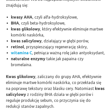
znajdują się:
kwasy AHA
, czyli alfa-hydroksylowe,
BHA
, czyli beta-hydroksylowe,
kwas glikolowy
, który efektywnie eliminuje martwe
komórki naskórka,
kwas salicylowy
, działający w głębi porów,
retinol
, przyspieszający regenerację skóry,
witamina C
, pełniąca ważną rolę jako antyoksydant,
naturalne enzymy
takie jak papaina czy
bromelaina.
Kwas glikolowy
, zaliczany do grupy AHA, efektywnie
eliminuje martwe komórki naskórka, co przekłada się
na poprawę tekstury oraz blasku cery. Natomiast
kwas
salicylowy
z rodziny BHA działa w głębi porów i
reguluje produkcję sebum, co przyczynia się do
redukcji stanów zapalnych.