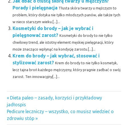
Jak dbać o tłustą skórę twarzy u mężczyzn?
Porady i pielęgnacja
Tłusta skóra twarzy u mężczyzn to
problem, który dotyka nie tylko młodszych panów, ale także tych
w nieco starszym wieku.[...]...
Kosmetyki do brody – jak je wybrać i
pielęgnować zarost?
Kosmetyki do brody to nie tylko
chwilowy trend, ale istotny element męskiej pielęgnacji, który
może znacząco wpłynąć na kondycję zarostu.[...]...
Krem do brody – jak wybrać, stosować i
stylizować zarost?
Krem do brody to nie tylko kosmetyk,
lecz tajna broń każdego mężczyzny, który pragnie zadbać o swój
zarost. Ten innowacyjny[...]...
Previous
Nawigacja
Dieta paleo – zasady, korzyści i przykładowy
Post:
jadłospis
wpisu
Next
Pedicure leczniczy – wszystko, co musisz wiedzieć o
Post:
zdrowiu stóp