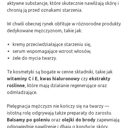
aktywne substancje, które skutecznie nawilżają skórę i
chronią ją przed oznakami starzenia.
W chwili obecnej rynek obfituje w różnorodne produkty
dedykowane mężczyznom, takie jak:
kremy przeciwdziałające starzeniu się,
serum wspomagające wzrost włosów,
żele do mycia twarzy.
Te kosmetyki są bogate w cenne składniki, takie jak
witaminy C i E
,
kwas hialuronowy
czy
ekstrakty
roślinne
, które mają działanie regenerujące oraz
odmładzające.
Pielęgnacja mężczyzn nie kończy się na twarzy —
istotną rolę odgrywają także preparaty do zarostu.
Balsamy po goleniu
oraz
olejki do brody
zapewniają
odpowiednie nawilżenie i dbają o kondycję skóry,