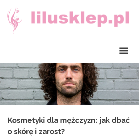
Skip
to
content
lilusklep.pl
Kosmetyki dla mężczyzn: jak dbać
o skórę i zarost?