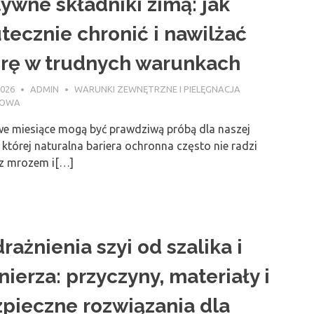
ywne składniki zimą: jak
tecznie chronić i nawilżać
rę w trudnych warunkach
2026
ADMIN
WARUNKI ZEWNĘTRZNE I PIELĘGNACJA
NOWA
e miesiące mogą być prawdziwą próbą dla naszej
 której naturalna bariera ochronna często nie radzi
 z mrozem i[…]
rażnienia szyi od szalika i
nierza: przyczyny, materiały i
pieczne rozwiązania dla