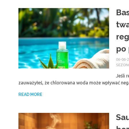
Bas
twa
reg
po
06-06-
SEZO
Jeśli
zauważyłeś, że chlorowana woda może wpływać nega
READ MORE
Sau