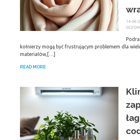
wra
14-06-
SEZO
Podra
kołnierzy mogą być frustrującym problemem dla wiel
materiałów,[…]
READ MORE
Kli
zap
łag
cod