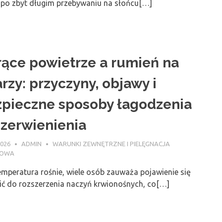
i po zbyt długim przebywaniu na słońcu[…]
ące powietrze a rumień na
rzy: przyczyny, objawy i
pieczne sposoby łagodzenia
zerwienienia
2026
ADMIN
WARUNKI ZEWNĘTRZNE I PIELĘGNACJA
NOWA
emperatura rośnie, wiele osób zauważa pojawienie się
ić do rozszerzenia naczyń krwionośnych, co[…]