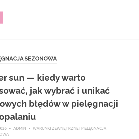
lilusklep.pl
LĘGNACJA SEZONOWA
er sun — kiedy warto
sować, jak wybrać i unikać
owych błędów w pielęgnacji
opalaniu
2026
ADMIN
WARUNKI ZEWNĘTRZNE I PIELĘGNACJA
NOWA