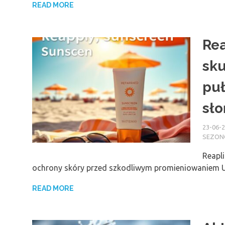
READ MORE
Rea
sku
puł
sł
23-06-
SEZO
Reapli
ochrony skóry przed szkodliwym promieniowaniem UV
READ MORE