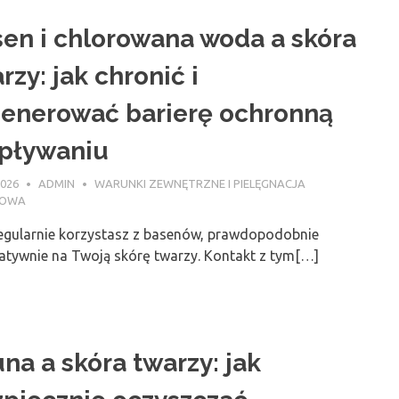
en i chlorowana woda a skóra
rzy: jak chronić i
enerować barierę ochronną
 pływaniu
2026
ADMIN
WARUNKI ZEWNĘTRZNE I PIELĘGNACJA
NOWA
 regularnie korzystasz z basenów, prawdopodobnie
tywnie na Twoją skórę twarzy. Kontakt z tym[…]
na a skóra twarzy: jak