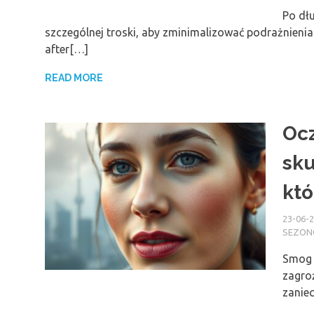
Po dłu
szczególnej troski, aby zminimalizować podrażnienia
after[…]
READ MORE
Ocz
sku
któ
23-06-
SEZO
Smog 
zagroż
zanie