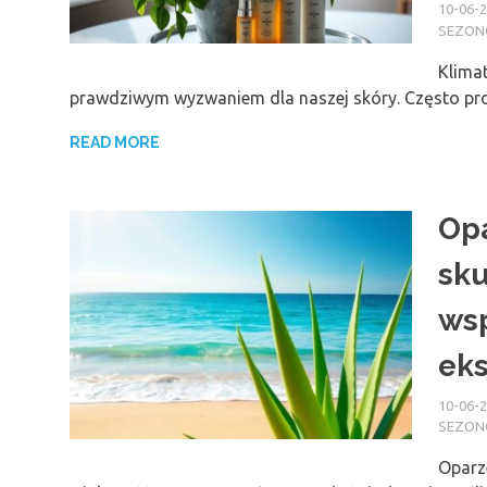
10-06-
SEZO
Klimat
prawdziwym wyzwaniem dla naszej skóry. Często pro
READ MORE
Opa
sku
wsp
eks
10-06-
SEZO
Oparz