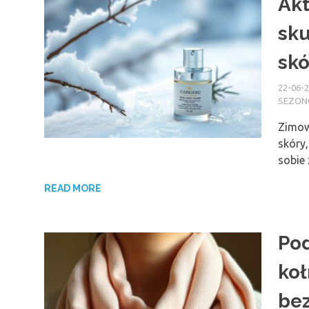
Akt
sku
skó
22-06-
SEZO
Zimow
skóry,
sobie
READ MORE
Pod
koł
bez