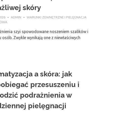
żliwej skóry
2026
ADMIN
WARUNKI ZEWNĘTRZNE I PIELĘGNACJA
NOWA
żnienia szyi spowodowane noszeniem szalików i
u osób. Zwykle wynikają one z niewłaściwych
matyzacja a skóra: jak
obiegać przesuszeniu i
odzić podrażnienia w
ziennej pielęgnacji