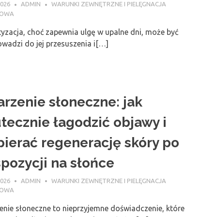
2026
ADMIN
WARUNKI ZEWNĘTRZNE I PIELĘGNACJA
NOWA
yzacja, choć zapewnia ulgę w upalne dni, może być
wadzi do jej przesuszenia i[…]
rzenie słoneczne: jak
tecznie łagodzić objawy i
ierać regenerację skóry po
pozycji na słońce
2026
ADMIN
WARUNKI ZEWNĘTRZNE I PIELĘGNACJA
NOWA
enie słoneczne to nieprzyjemne doświadczenie, które