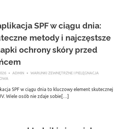
plikacja SPF w ciągu dnia:
teczne metody i najczęstsze
apki ochrony skóry przed
ońcem
2026
ADMIN
WARUNKI ZEWNĘTRZNE I PIELĘGNACJA
NOWA
kacja SPF w ciągu dnia to kluczowy element skutecznej
. Wiele osób nie zdaje sobie[…]