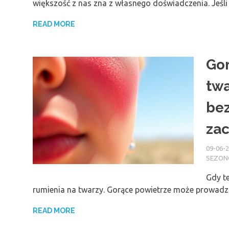
większość z nas zna z własnego doświadczenia. Jeśl
READ MORE
Gor
twa
bez
zac
09-06-
SEZO
Gdy t
rumienia na twarzy. Gorące powietrze może prowadz
READ MORE