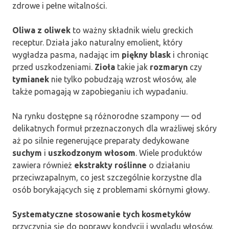
zdrowe i pełne witalności.
Oliwa z oliwek
to ważny składnik wielu greckich
receptur. Działa jako naturalny emolient, który
wygładza pasma, nadając im
piękny blask
i chroniąc
przed uszkodzeniami.
Zioła
takie jak
rozmaryn
czy
tymianek
nie tylko pobudzają wzrost włosów, ale
także pomagają w zapobieganiu ich wypadaniu.
Na rynku dostępne są różnorodne szampony — od
delikatnych formuł przeznaczonych dla wrażliwej skóry
aż po silnie regenerujące preparaty dedykowane
suchym
i
uszkodzonym włosom
. Wiele produktów
zawiera również
ekstrakty roślinne
o działaniu
przeciwzapalnym, co jest szczególnie korzystne dla
osób borykających się z problemami skórnymi głowy.
Systematyczne stosowanie tych kosmetyków
przyczynia się do poprawy kondycji i wyglądu włosów.