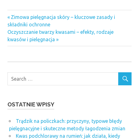
Previous
Nawigacja
Zimowa pielęgnacja skóry – kluczowe zasady i
Post:
składniki ochronne
wpisu
Next
Oczyszczanie twarzy kwasami – efekty, rodzaje
Post:
kwasów i pielęgnacja
OSTATNIE WPISY
Trądzik na policzkach: przyczyny, typowe błędy
pielęgnacyjne i skuteczne metody łagodzenia zmian
Kwas podchlorawy na rumień: jak działa, kiedy