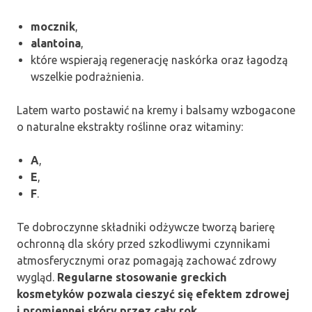
mocznik
,
alantoina
,
które wspierają regenerację naskórka oraz łagodzą
wszelkie podrażnienia.
Latem warto postawić na kremy i balsamy wzbogacone
o naturalne ekstrakty roślinne oraz witaminy:
A
,
E
,
F
.
Te dobroczynne składniki odżywcze tworzą barierę
ochronną dla skóry przed szkodliwymi czynnikami
atmosferycznymi oraz pomagają zachować zdrowy
wygląd.
Regularne stosowanie greckich
kosmetyków pozwala cieszyć się efektem zdrowej
i promiennej skóry przez cały rok.