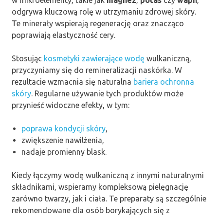
w mikroelementy, takie jak
magnez
,
potas
czy
wapń
,
odgrywa kluczową rolę w utrzymaniu zdrowej skóry.
Te minerały wspierają regenerację oraz znacząco
poprawiają elastyczność cery.
Stosując
kosmetyki zawierające wodę
wulkaniczną,
przyczyniamy się do remineralizacji naskórka. W
rezultacie wzmacnia się naturalna
bariera ochronna
skóry
. Regularne używanie tych produktów może
przynieść widoczne efekty, w tym:
poprawa kondycji skóry
,
zwiększenie nawilżenia,
nadaje promienny blask.
Kiedy łączymy wodę wulkaniczną z innymi naturalnymi
składnikami, wspieramy kompleksową pielęgnację
zarówno twarzy, jak i ciała. Te preparaty są szczególnie
rekomendowane dla osób borykających się z