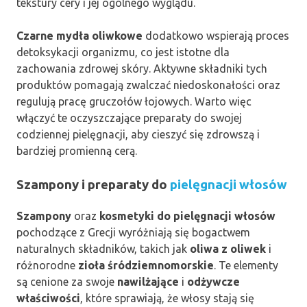
tekstury cery i jej ogólnego wyglądu.
Czarne mydła oliwkowe
dodatkowo wspierają proces
detoksykacji organizmu, co jest istotne dla
zachowania zdrowej skóry. Aktywne składniki tych
produktów pomagają zwalczać niedoskonałości oraz
regulują pracę gruczołów łojowych. Warto więc
włączyć te oczyszczające preparaty do swojej
codziennej pielęgnacji, aby cieszyć się zdrowszą i
bardziej promienną cerą.
Szampony i preparaty do
pielęgnacji włosów
Szampony
oraz
kosmetyki do pielęgnacji włosów
pochodzące z Grecji wyróżniają się bogactwem
naturalnych składników, takich jak
oliwa z oliwek
i
różnorodne
zioła śródziemnomorskie
. Te elementy
są cenione za swoje
nawilżające
i
odżywcze
właściwości
, które sprawiają, że włosy stają się