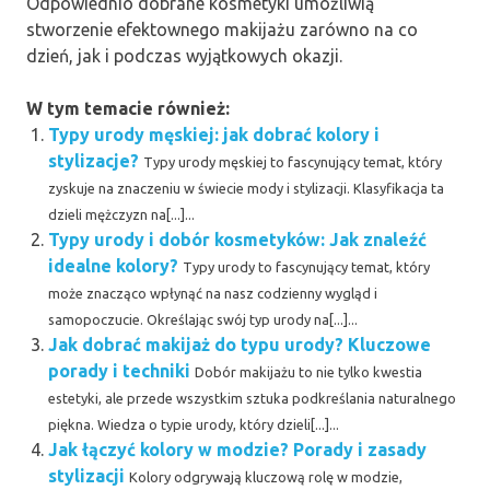
Odpowiednio dobrane kosmetyki umożliwią
stworzenie efektownego makijażu zarówno na co
dzień, jak i podczas wyjątkowych okazji.
W tym temacie również:
Typy urody męskiej: jak dobrać kolory i
stylizacje?
Typy urody męskiej to fascynujący temat, który
zyskuje na znaczeniu w świecie mody i stylizacji. Klasyfikacja ta
dzieli mężczyzn na[...]...
Typy urody i dobór kosmetyków: Jak znaleźć
idealne kolory?
Typy urody to fascynujący temat, który
może znacząco wpłynąć na nasz codzienny wygląd i
samopoczucie. Określając swój typ urody na[...]...
Jak dobrać makijaż do typu urody? Kluczowe
porady i techniki
Dobór makijażu to nie tylko kwestia
estetyki, ale przede wszystkim sztuka podkreślania naturalnego
piękna. Wiedza o typie urody, który dzieli[...]...
Jak łączyć kolory w modzie? Porady i zasady
stylizacji
Kolory odgrywają kluczową rolę w modzie,