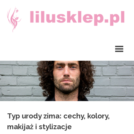
Skip
to
content
lilusklep.pl
Typ urody zima: cechy, kolory,
makijaż i stylizacje