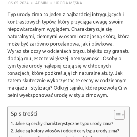
06-05-2024
ADMIN
URODA MĘSKA
Typ urody zima to jeden z najbardziej intrygujących i
kontrastowych typów, który przyciąga uwagę swoim
niepowtarzalnym wyglądem. Charakteryzuje się
naturalnymi, ciemnymi włosami oraz jasną skórą, która
może być zarówno porcelanowa, jak i oliwkowa.
Wyraziste oczy w odcieniach brązu, błękitu czy granatu
dodają mu jeszcze większej intensywności. Osoby o
tym typie urody najlepiej czują się w chłodnych
tonacjach, które podkreślają ich naturalne atuty. Jak
zatem skutecznie wykorzystać te cechy w codziennym
makijażu i stylizacji? Odkryj tajniki, które pozwolą Ci w
pełni wyeksponować urodę w stylu zimowym.
Spis treści
Jakie są cechy charakterystyczne typu urody zima?
Jakie są kolory włosów i odcień cery typu urody zima?