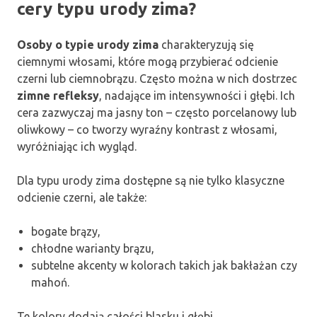
cery typu urody zima?
Osoby o typie urody zima
charakteryzują się
ciemnymi włosami, które mogą przybierać odcienie
czerni lub ciemnobrązu. Często można w nich dostrzec
zimne refleksy
, nadające im intensywności i głębi. Ich
cera zazwyczaj ma jasny ton – często porcelanowy lub
oliwkowy – co tworzy wyraźny kontrast z włosami,
wyróżniając ich wygląd.
Dla typu urody zima dostępne są nie tylko klasyczne
odcienie czerni, ale także:
bogate brązy,
chłodne warianty brązu,
subtelne akcenty w kolorach takich jak bakłażan czy
mahoń.
Te kolory dodają całości blasku i głębi.