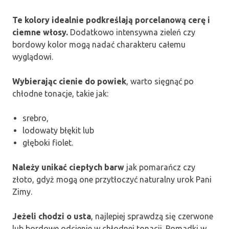
Te kolory idealnie podkreślają porcelanową cerę i
ciemne włosy.
Dodatkowo intensywna zieleń czy
bordowy kolor mogą nadać charakteru całemu
wyglądowi.
Wybierając cienie do powiek
, warto sięgnąć po
chłodne tonacje, takie jak:
srebro,
lodowaty błękit lub
głęboki fiolet.
Należy unikać ciepłych barw
jak pomarańcz czy
złoto, gdyż mogą one przytłoczyć naturalny urok Pani
Zimy.
Jeżeli chodzi o usta
, najlepiej sprawdzą się czerwone
lub bordowe odcienie w chłodnej tonacji. Pomadki w