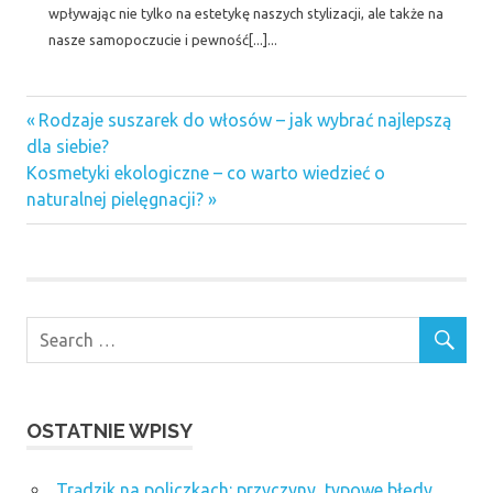
wpływając nie tylko na estetykę naszych stylizacji, ale także na
nasze samopoczucie i pewność[...]...
Previous
Nawigacja
Rodzaje suszarek do włosów – jak wybrać najlepszą
Post:
dla siebie?
wpisu
Next
Kosmetyki ekologiczne – co warto wiedzieć o
Post:
naturalnej pielęgnacji?
OSTATNIE WPISY
Trądzik na policzkach: przyczyny, typowe błędy