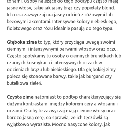
tonami. Osoby należące do tego podtypu często mają
jasne włosy, takie jak jasny brąz czy popielaty blond.
Ich cera zazwyczaj ma jasny odcień z różowymi lub
beżowymi akcentami. Intensywne kolory niebieskiego,
fioletowego oraz różu idealnie pasują do tego typu.
Głęboka zima
to typ, który przyciąga uwagę swoimi
ciemnymi i intensywnymi barwami włosów oraz oczu.
Często spotykamy tu osoby o ciemnych brunetkach lub
czarnych kosmykach i intensywnych oczach w
odcieniach brązu lub niebieskiego. Dla głębokiej zimy
poleca się stonowane barwy, takie jak burgund czy
butelkowa zieleń.
Czysta zima
natomiast to podtyp charakteryzujący się
dużymi kontrastami między kolorem cery a włosami i
oczami. Osoby te zazwyczaj mają ciemne włosy oraz
bardzo jasną cerę, co sprawia, że ich tęczówki są
wyjątkowo wyraziste. Mocno nasycone kolory, jak