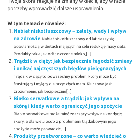
Twoja skóra reaguje na zmiany w diecie, aby w razie
potrzeby wprowadzić dalsze usprawnienia.
W tym temacie również:
Nabiał niskotłuszczowy – zalety, wady i wpływ
na zdrowie
Nabiał niskotłuszczowy od lat cieszy się
popularnością w dietach mających na celu redukcję masy ciała.
Produkty takie jak odtłuszczone mleko,[...]...
Trądzik w ciąży: jak bezpiecznie łagodzić zmiany
i unikać najczęstszych błędów pielęgnacyjnych
Trądzik w ciąży to powszechny problem, który może być
frustrujący i mylący dla przyszłych mam. Kluczowe jest
zrozumienie, jak bezpiecznie[...]...
Białko serwatkowe a trądzik: jak wpływa na
skórę i kiedy warto ograniczyć jego spożycie
Białko serwatkowe może mieć znaczący wpływ na kondycję
skóry, a dla wielu osób z problemami trądzikowymi jego
spożycie może prowadzić[...]...
Produkty przetworzone – co warto wiedzieć o