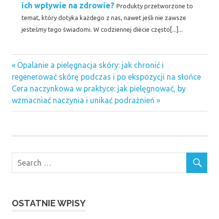
ich wpływie na zdrowie?
Produkty przetworzone to
temat, który dotyka każdego z nas, nawet jeśli nie zawsze
jesteśmy tego świadomi. W codziennej diecie często[...]...
Previous
Nawigacja
Opalanie a pielęgnacja skóry: jak chronić i
Post:
regenerować skórę podczas i po ekspozycji na słońce
wpisu
Next
Cera naczynkowa w praktyce: jak pielęgnować, by
Post:
wzmacniać naczynia i unikać podrażnień
OSTATNIE WPISY