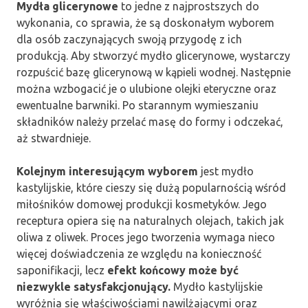
Mydła glicerynowe
to jedne z najprostszych do
wykonania, co sprawia, że są doskonałym wyborem
dla osób zaczynających swoją przygodę z ich
produkcją. Aby stworzyć mydło glicerynowe, wystarczy
rozpuścić bazę glicerynową w kąpieli wodnej. Następnie
można wzbogacić je o ulubione olejki eteryczne oraz
ewentualne barwniki. Po starannym wymieszaniu
składników należy przelać masę do formy i odczekać,
aż stwardnieje.
Kolejnym interesującym wyborem
jest mydło
kastylijskie, które cieszy się dużą popularnością wśród
miłośników domowej produkcji kosmetyków. Jego
receptura opiera się na naturalnych olejach, takich jak
oliwa z oliwek. Proces jego tworzenia wymaga nieco
więcej doświadczenia ze względu na konieczność
saponifikacji, lecz
efekt końcowy może być
niezwykle satysfakcjonujący.
Mydło kastylijskie
wyróżnia się właściwościami nawilżającymi oraz