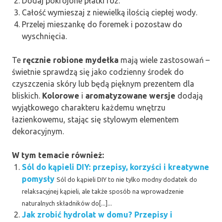
Dodaj pokrojone płatki róż.
Całość wymieszaj z niewielką ilością ciepłej wody.
Przelej mieszankę do foremek i pozostaw do
wyschnięcia.
Te
ręcznie robione mydełka
mają wiele zastosowań –
świetnie sprawdzą się jako codzienny środek do
czyszczenia skóry lub będą pięknym prezentem dla
bliskich.
Kolorowe
i
aromatyzowane wersje
dodają
wyjątkowego charakteru każdemu wnętrzu
łazienkowemu, stając się stylowym elementem
dekoracyjnym.
W tym temacie również:
Sól do kąpieli DIY: przepisy, korzyści i kreatywne
pomysły
Sól do kąpieli DIY to nie tylko modny dodatek do
relaksacyjnej kąpieli, ale także sposób na wprowadzenie
naturalnych składników do[...]...
Jak zrobić hydrolat w domu? Przepisy i