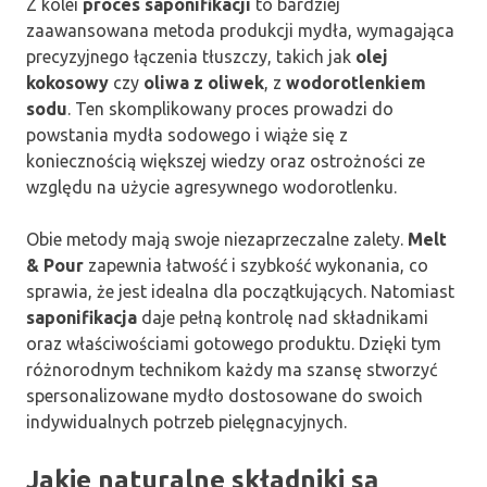
Z kolei
proces saponifikacji
to bardziej
zaawansowana metoda produkcji mydła, wymagająca
precyzyjnego łączenia tłuszczy, takich jak
olej
kokosowy
czy
oliwa z oliwek
, z
wodorotlenkiem
sodu
. Ten skomplikowany proces prowadzi do
powstania mydła sodowego i wiąże się z
koniecznością większej wiedzy oraz ostrożności ze
względu na użycie agresywnego wodorotlenku.
Obie metody mają swoje niezaprzeczalne zalety.
Melt
& Pour
zapewnia łatwość i szybkość wykonania, co
sprawia, że jest idealna dla początkujących. Natomiast
saponifikacja
daje pełną kontrolę nad składnikami
oraz właściwościami gotowego produktu. Dzięki tym
różnorodnym technikom każdy ma szansę stworzyć
spersonalizowane mydło dostosowane do swoich
indywidualnych potrzeb pielęgnacyjnych.
Jakie naturalne składniki są