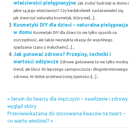
właściwości pielęgnacyjne
Jak zrobić hydrolat w domu i
jakie są jego właściwości? Czy kiedykolwiek zastanawiałeś się,
jak stworzyć naturalny kosmetyk, który nie[...]...
Kosmetyki DIY dla dzieci – naturalna pielęgnacja
w domu
Kosmetyki DIY dla dzieci to nie tylko sposób na
oszczędność, ale także niezwykła okazja do wspólnego
spędzania czasu z maluchami.[...]...
Jak gotować zdrowo? Przepisy, techniki i
wartości odżywcze
Zdrowe gotowanie to nie tylko modny
trend, ale klucz do lepszego samopoczucia i długoterminowego
zdrowia. W dobie przetworzonej żywności i[...]...
Previous
Nawigacja
Serum do twarzy dla mężczyzn – nawilżenie i zdrowy
Post:
wygląd skóry
wpisu
Next
Przeciwwskazania do stosowania kwasów na twarz –
Post:
co warto wiedzieć?