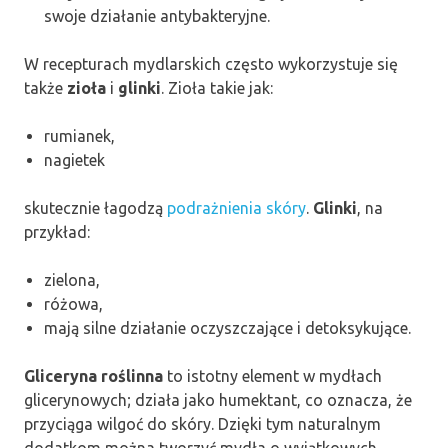
swoje działanie antybakteryjne.
W recepturach mydlarskich często wykorzystuje się
także
zioła
i
glinki
. Zioła takie jak:
rumianek,
nagietek
skutecznie łagodzą
podrażnienia skóry
.
Glinki
, na
przykład:
zielona,
różowa,
mają silne działanie oczyszczające i detoksykujące.
Gliceryna roślinna
to istotny element w mydłach
glicerynowych; działa jako humektant, co oznacza, że
przyciąga wilgoć do skóry. Dzięki tym naturalnym
dodatkom można tworzyć mydła o wyjątkowych