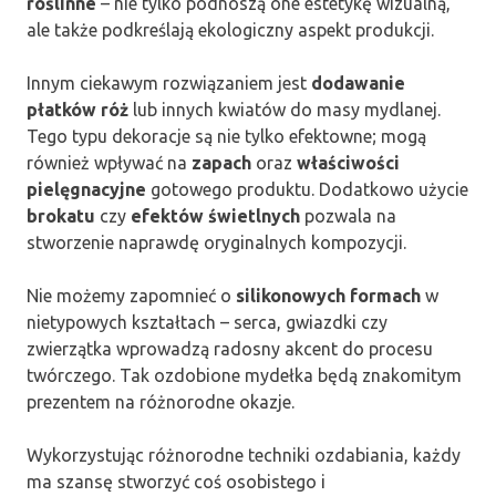
roślinne
– nie tylko podnoszą one estetykę wizualną,
ale także podkreślają ekologiczny aspekt produkcji.
Innym ciekawym rozwiązaniem jest
dodawanie
płatków róż
lub innych kwiatów do masy mydlanej.
Tego typu dekoracje są nie tylko efektowne; mogą
również wpływać na
zapach
oraz
właściwości
pielęgnacyjne
gotowego produktu. Dodatkowo użycie
brokatu
czy
efektów świetlnych
pozwala na
stworzenie naprawdę oryginalnych kompozycji.
Nie możemy zapomnieć o
silikonowych formach
w
nietypowych kształtach – serca, gwiazdki czy
zwierzątka wprowadzą radosny akcent do procesu
twórczego. Tak ozdobione mydełka będą znakomitym
prezentem na różnorodne okazje.
Wykorzystując różnorodne techniki ozdabiania, każdy
ma szansę stworzyć coś osobistego i