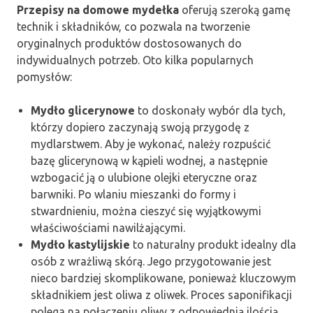
Przepisy na domowe mydełka
oferują szeroką gamę
technik i składników, co pozwala na tworzenie
oryginalnych produktów dostosowanych do
indywidualnych potrzeb. Oto kilka popularnych
pomysłów:
Mydło glicerynowe
to doskonały wybór dla tych,
którzy dopiero zaczynają swoją przygodę z
mydlarstwem. Aby je wykonać, należy rozpuścić
bazę glicerynową w kąpieli wodnej, a następnie
wzbogacić ją o ulubione olejki eteryczne oraz
barwniki. Po wlaniu mieszanki do formy i
stwardnieniu, można cieszyć się wyjątkowymi
właściwościami nawilżającymi.
Mydło kastylijskie
to naturalny produkt idealny dla
osób z wrażliwą skórą. Jego przygotowanie jest
nieco bardziej skomplikowane, ponieważ kluczowym
składnikiem jest oliwa z oliwek. Proces saponifikacji
polega na połączeniu oliwy z odpowiednią ilością