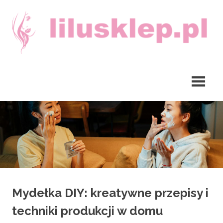
Skip
to
content
lilusklep.pl
Mydełka DIY: kreatywne przepisy i
techniki produkcji w domu