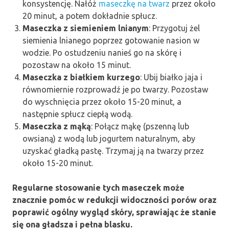
konsystencję. Nałóż
maseczkę na twarz
przez około
20 minut, a potem dokładnie spłucz.
Maseczka z siemieniem lnianym
: Przygotuj żel
siemienia lnianego poprzez gotowanie nasion w
wodzie. Po ostudzeniu nanieś go na skórę i
pozostaw na około 15 minut.
Maseczka z białkiem kurzego
: Ubij białko jaja i
równomiernie rozprowadź je po twarzy. Pozostaw
do wyschnięcia przez około 15-20 minut, a
następnie spłucz ciepłą wodą.
Maseczka z mąką
: Połącz mąkę (pszenną lub
owsianą) z wodą lub jogurtem naturalnym, aby
uzyskać gładką pastę. Trzymaj ją na twarzy przez
około 15-20 minut.
Regularne stosowanie tych maseczek może
znacznie pomóc w redukcji widoczności porów oraz
poprawić ogólny wygląd skóry, sprawiając że stanie
się ona gładsza i pełna blasku.