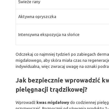
Świeże rany
Aktywna opryszczka
Intensywna ekspozycja na słońce
Odczekaj co najmniej tydzień po zabiegach derm
migdałowego, aby skóra miała czas na regeneracj
indywidualna, więc zwracaj uwagę na oznaki podra
Jak bezpiecznie wprowadzić k
pielęgnacji trądzikowej?
Wprowadź
kwas migdałowy
do codziennej pielęgn
przyzwyczaić. Rozpocznij od używania produktu 2-3