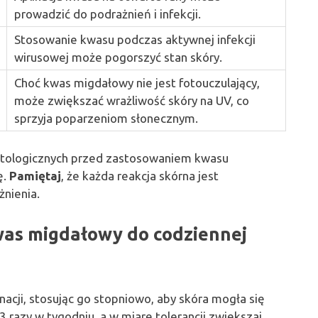
prowadzić do podrażnień i infekcji.
Stosowanie kwasu podczas aktywnej infekcji
wirusowej może pogorszyć stan skóry.
Choć kwas migdałowy nie jest fotouczulający,
może zwiększać wrażliwość skóry na UV, co
sprzyja poparzeniom słonecznym.
atologicznych przed zastosowaniem kwasu
ę.
Pamiętaj
, że każda reakcja skórna jest
żnienia.
was migdałowy do codziennej
acji, stosując go stopniowo, aby skóra mogła się
 razy w tygodniu, a w miarę tolerancji zwiększaj