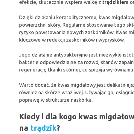
efekcie, skutecznie wspiera walkę z
trądzikiem
or
Dzięki działaniu keratolitycznemu, kwas migdało
powierzchni skóry. Regularne stosowanie tego sk
ryzyko powstawania nowych zaskórników. Kwas mi
kluczowe w redukcji zaskórników i wyprysków.
Jego działanie antybakteryjne jest niezwykle istot
bakterie odpowiedzialne za rozwój stanów zapa
regenerację tkanki skórnej, co sprzyja wyrównaniu
Warto dodać, że kwas migdałowy jest delikatniej
również na skórze wrażliwej. Używając go, osiągni
poprawę w strukturze naskórka.
Kiedy i dla kogo kwas migdało
na
trądzik
?