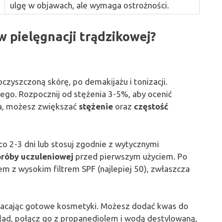
ulgę w objawach, ale wymaga ostrożności.
 pielęgnacji trądzikowej?
czyszczoną skórę, po demakijażu i tonizacji.
ego. Rozpocznij od stężenia 3-5%, aby ocenić
nia, możesz zwiększać
stężenie
oraz
częstość
co 2-3 dni lub stosuj zgodnie z wytycznymi
próby uczuleniowej
przed pierwszym użyciem. Po
em z wysokim filtrem SPF (najlepiej 50), zwłaszcza
gacając gotowe kosmetyki. Możesz dodać kwas do
ład, połącz go z propanediolem i wodą destylowaną,