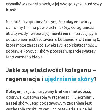
czynników zewnętrznych, a jej wygląd zyskuje
zdrowy
blask
.
Nie można zapominać o tym, że
kolagen
tworzy
ochronny film na powierzchni skóry, co ogranicza
utratę wody i wspiera jej
nawilżenie
. Interesującym
połączeniem jest zestawienie kolagenu z
witaminą C
,
które może znacząco zwiększyć jego skuteczność w
poprawie kondycji skóry poprzez wsparcie syntezy
tego ważnego białka.
Jakie są właściwości kolagenu –
regeneracja i
ujędrnianie skóry
?
Kolagen
, często nazywany
białkiem młodości
,
odgrywa kluczową rolę w regeneracji i ujędrnianiu
naszej skóry. Jego podstawowym zadaniem jest
wspieranie struktury cery, co przekłada się na jej