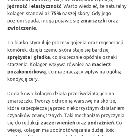
jędrność
i
elastyczność
. Warto wiedzieć, że naturalny
kolagen stanowi aż
75%
naszej skóry. Gdy jego
poziom spada, mogą pojawić się
zmarszczki
oraz
zwiotczenie
.
To białko stymuluje procesy gojenia oraz regeneracji
komórek, dzięki czemu skóra staje się bardziej
sprężysta
i
gładka
, co skutecznie opóźnia oznaki
starzenia. Kolagen wpływa również na
macierz
pozakomórkową
, co ma znaczący wpływ na ogólną
kondycję cery.
Dodatkowo kolagen działa przeciwdziałająco na
zmarszczki. Tworzy ochronną warstwę na skórze,
która zabezpiecza ją przed niekorzystnym działaniem
czynników zewnętrznych. Taki mechanizm przyczynia
się do redukcji
zaczerwienień
oraz
podrażnień
. Co
więcej, kolagen ma zdolność wiązania dużej ilości