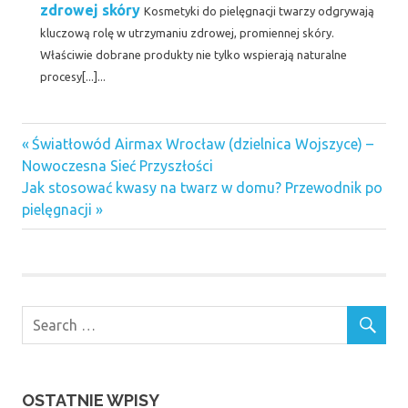
zdrowej skóry
Kosmetyki do pielęgnacji twarzy odgrywają
kluczową rolę w utrzymaniu zdrowej, promiennej skóry.
Właściwie dobrane produkty nie tylko wspierają naturalne
procesy[...]...
Previous
Nawigacja
Światłowód Airmax Wrocław (dzielnica Wojszyce) –
Post:
Nowoczesna Sieć Przyszłości
wpisu
Next
Jak stosować kwasy na twarz w domu? Przewodnik po
Post:
pielęgnacji
OSTATNIE WPISY