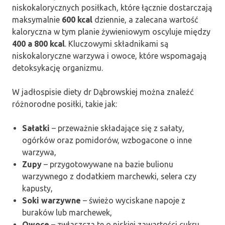
niskokalorycznych posiłkach, które łącznie dostarczają
maksymalnie
600 kcal
dziennie, a zalecana wartość
kaloryczna w tym planie żywieniowym oscyluje między
400 a 800 kcal
. Kluczowymi składnikami są
niskokaloryczne warzywa i owoce, które wspomagają
detoksykację organizmu.
W jadłospisie diety dr Dąbrowskiej można znaleźć
różnorodne posiłki, takie jak:
Sałatki
– przeważnie składające się z sałaty,
ogórków oraz pomidorów, wzbogacone o inne
warzywa,
Zupy
– przygotowywane na bazie bulionu
warzywnego z dodatkiem marchewki, selera czy
kapusty,
Soki warzywne
– świeżo wyciskane napoje z
buraków lub marchewek,
Owoce
– zwłaszcza te o niskiej zawartości cukru,