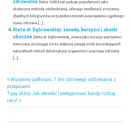
zdrowotne
Dieta 1200 kcal zyskuje popularność jako
skuteczna metoda odchudzania, oferując możliwość zrzucenia
zbędnych kilogramów przy jednoczesnym poprawieniu ogólnego
stanu zdrowia.[...]...
Dieta dr Dąbrowskiej: zasady, korzyści i skutki
uboczne
Dieta dr Dąbrowskiej, znana jako kuracja warzywno-
owocowa, przyciąga coraz większą uwagę osób poszukujących
naturalnych metod detoksykacji organizmu i poprawy zdrowia.
[...]...
Previous
Nawigacja
Wiosenny jadłospis: 7 dni zdrowego odżywiania z
Post:
przepisami
wpisu
Next
Typy skóry: Jak określić i pielęgnować każdy rodzaj
Post:
cery?