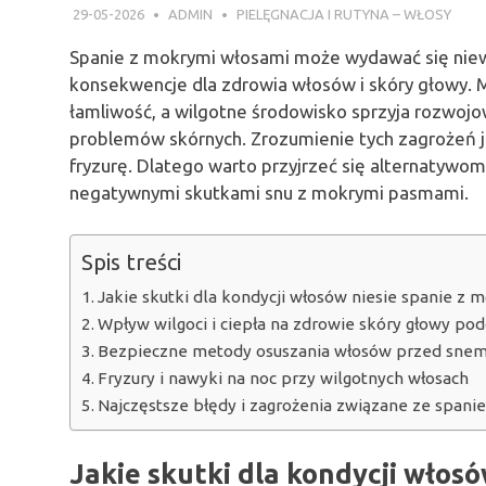
29-05-2026
ADMIN
PIELĘGNACJA I RUTYNA – WŁOSY
Spanie z mokrymi włosami może wydawać się niew
konsekwencje dla zdrowia włosów i skóry głowy. 
łamliwość, a wilgotne środowisko sprzyja rozwojo
problemów skórnych. Zrozumienie tych zagrożeń j
fryzurę. Dlatego warto przyjrzeć się alternatyw
negatywnymi skutkami snu z mokrymi pasmami.
Spis treści
Jakie skutki dla kondycji włosów niesie spanie z
Wpływ wilgoci i ciepła na zdrowie skóry głowy pod
Bezpieczne metody osuszania włosów przed sne
Fryzury i nawyki na noc przy wilgotnych włosach
Najczęstsze błędy i zagrożenia związane ze span
Jakie skutki dla kondycji włos