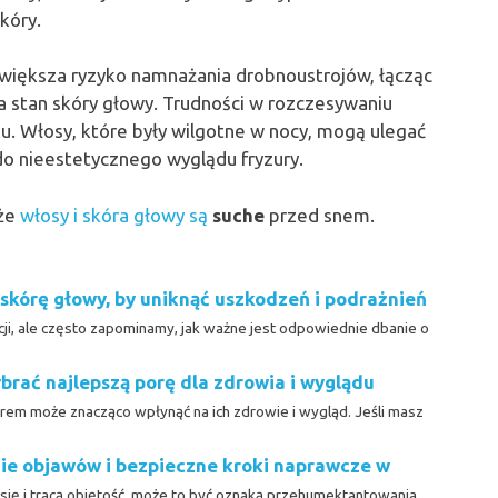
kóry.
większa ryzyko namnażania drobnoustrojów, łącząc
za stan skóry głowy. Trudności w rozczesywaniu
. Włosy, które były wilgotne w nocy, mogą ulegać
do nieestetycznego wyglądu fryzury.
 że
włosy i skóra głowy są
suche
przed snem.
 skórę głowy, by uniknąć uszkodzeń i podrażnień
i, ale często zapominamy, jak ważne jest odpowiednie dbanie o
rać najlepszą porę dla zdrowia i wyglądu
m może znacząco wpłynąć na ich zdrowie i wygląd. Jeśli masz
e objawów i bezpieczne kroki naprawcze w
ię i tracą objętość, może to być oznaką przehumektantowania.