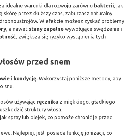
za idealne warunki dla rozwoju zarówno
bakterii
, jak
ą skórę przez dłuższy czas, zaburzasz naturalny
 drobnoustrojów. W efekcie możesz zyskać problemy
óry
, a nawet
stany zapalne
wywołujące swędzenie i
otność
, zwiększa się ryzyko wystąpienia tych
włosów przed snem
wie i kondycję.
Wykorzystaj poniższe metody, aby
o snu.
włosów używając
ręcznika
z miękkiego, gładkiego
e uszkodzić struktury włosa.
i jak spray lub olejek, co pomoże chronić je przed
ewu. Najlepiej, jeśli posiada funkcję jonizacji, co