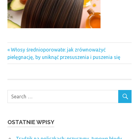
Previous
Nawigacja
Włosy średnioporowate: jak zrównoważyć
Post:
pielęgnację, by uniknąć przesuszenia i puszenia się
wpisu
OSTATNIE WPISY
Trądzik na policzkach: przyczyny, typowe błędy