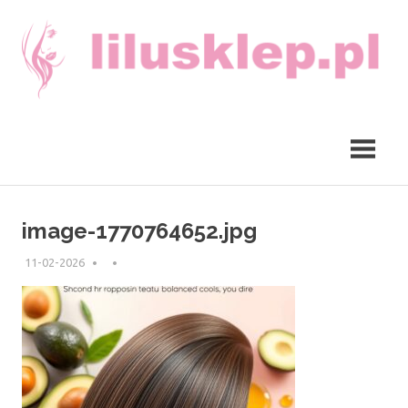
Skip
to
content
lilusklep.pl
image-1770764652.jpg
11-02-2026