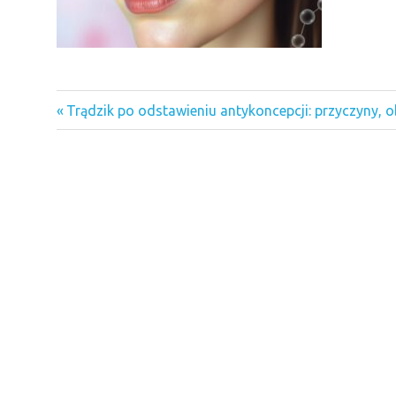
Previous
Nawigacja
Trądzik po odstawieniu antykoncepcji: przyczyny, 
Post:
wpisu