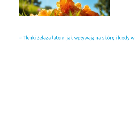
Previous
Nawigacja
Tlenki żelaza latem: jak wpływają na skórę i kiedy
Post:
wpisu