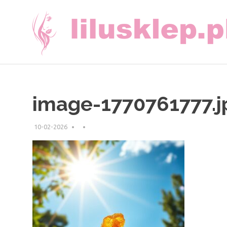
Skip
to
content
image-1770761777.j
10-02-2026