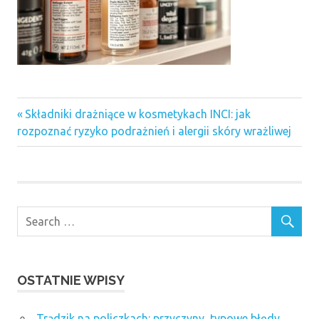
Previous
Nawigacja
Składniki drażniące w kosmetykach INCI: jak
Post:
rozpoznać ryzyko podrażnień i alergii skóry wrażliwej
wpisu
OSTATNIE WPISY
Trądzik na policzkach: przyczyny, typowe błędy