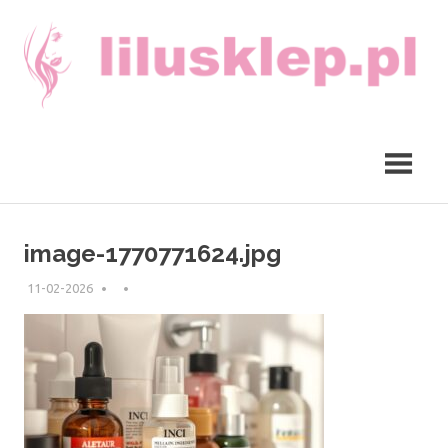
Skip
to
content
lilusklep.pl
image-1770771624.jpg
11-02-2026