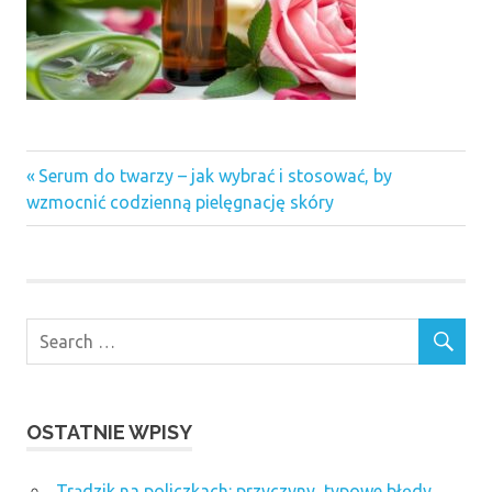
Previous
Nawigacja
Serum do twarzy – jak wybrać i stosować, by
Post:
wzmocnić codzienną pielęgnację skóry
wpisu
OSTATNIE WPISY
Trądzik na policzkach: przyczyny, typowe błędy