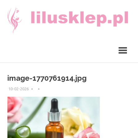
Skip
to
content
lilusklep.pl
image-1770761914.jpg
10-02-2026