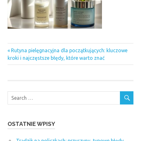
Previous
Nawigacja
Rutyna pielęgnacyjna dla początkujących: kluczowe
Post:
kroki i najczęstsze błędy, które warto znać
wpisu
OSTATNIE WPISY
Trądzik na policzkach: przyczyny, typowe błędy