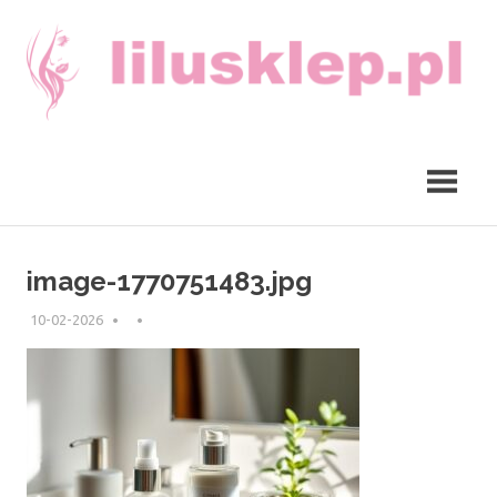
Skip
to
content
lilusklep.pl
image-1770751483.jpg
10-02-2026