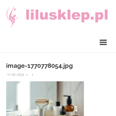
Skip
to
content
lilusklep.pl
image-1770778054.jpg
11-02-2026