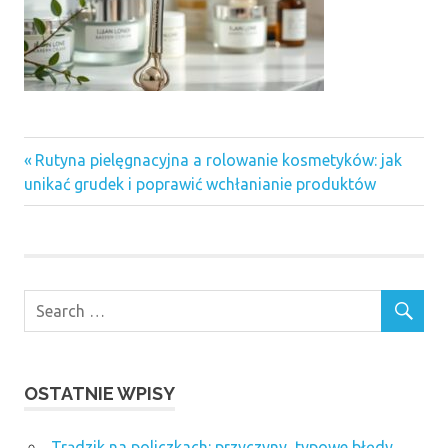
Previous
Nawigacja
Rutyna pielęgnacyjna a rolowanie kosmetyków: jak
Post:
unikać grudek i poprawić wchłanianie produktów
wpisu
OSTATNIE WPISY
Trądzik na policzkach: przyczyny, typowe błędy