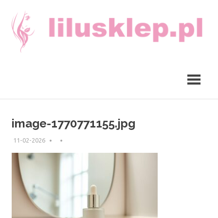
Skip
to
content
lilusklep.pl
image-1770771155.jpg
11-02-2026