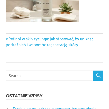
Previous
Nawigacja
Retinol w skin cyclingu: jak stosować, by uniknąć
Post:
podrażnień i wspomóc regenerację skóry
wpisu
OSTATNIE WPISY
Trądzik na policzkach: przyczyny, typowe błędy