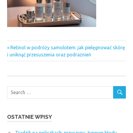
Previous
Nawigacja
Retinol w podróży samolotem: jak pielęgnować skórę
Post:
i uniknąć przesuszenia oraz podrażnień
wpisu
OSTATNIE WPISY
Trądzik na policzkach: przyczyny, typowe błędy