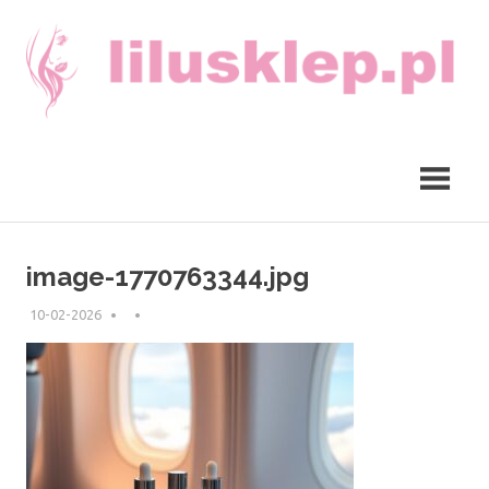
Skip
to
content
lilusklep.pl
image-1770763344.jpg
10-02-2026