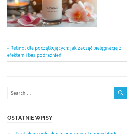
Previous
Nawigacja
Retinol dla początkujących: jak zacząć pielęgnację z
Post:
efektem i bez podrażnień
wpisu
OSTATNIE WPISY
Trądzik na policzkach: przyczyny, typowe błędy