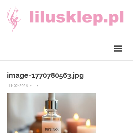
Skip
to
content
lilusklep.pl
image-1770780563.jpg
11-02-2026