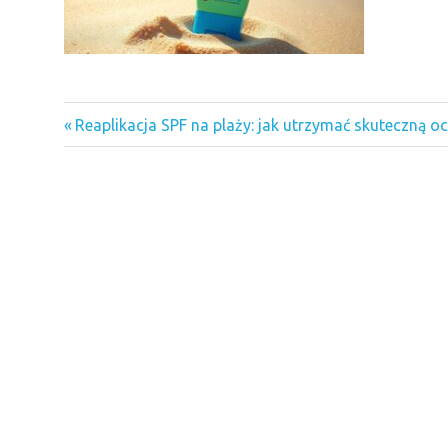
Previous
Nawigacja
Reaplikacja SPF na plaży: jak utrzymać skuteczną 
Post:
wpisu