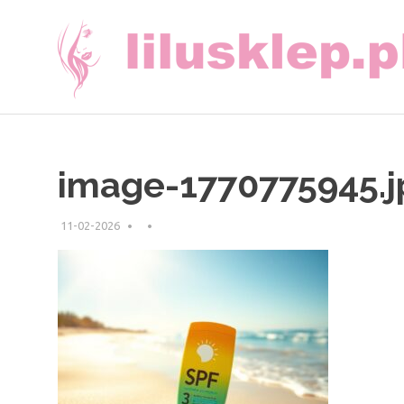
Skip
to
content
image-1770775945.j
11-02-2026