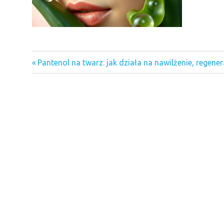
Previous
Nawigacja
Pantenol na twarz: jak działa na nawilżenie, regene
Post:
wpisu