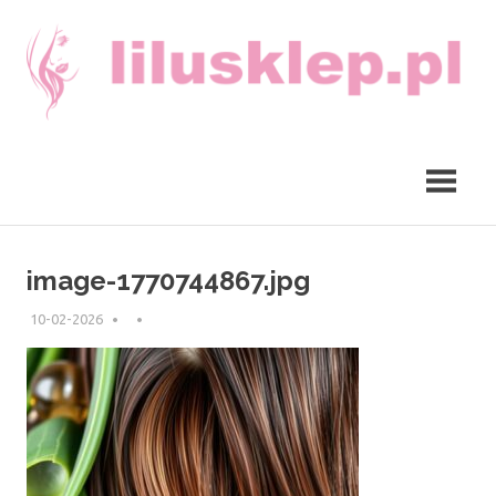
Skip
to
content
lilusklep.pl
image-1770744867.jpg
10-02-2026