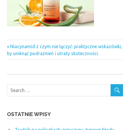
Previous
Nawigacja
Niacynamid z czym nie łączyć: praktyczne wskazówki,
Post:
by uniknąć podrażnień i utraty skuteczności
wpisu
OSTATNIE WPISY
Trądzik na policzkach: przyczyny, typowe błędy