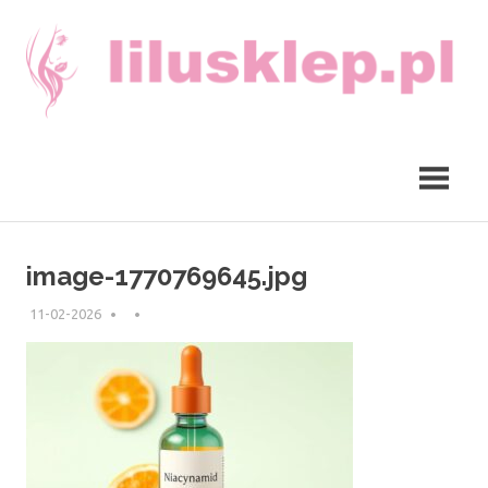
Skip
to
content
lilusklep.pl
image-1770769645.jpg
11-02-2026