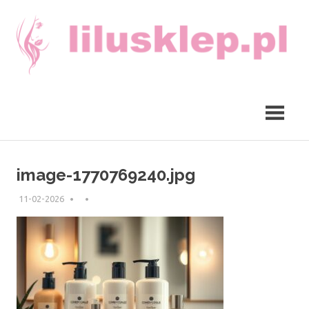
Skip
to
content
lilusklep.pl
image-1770769240.jpg
11-02-2026