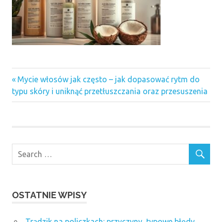
Previous
Nawigacja
Mycie włosów jak często – jak dopasować rytm do
Post:
typu skóry i uniknąć przetłuszczania oraz przesuszenia
wpisu
OSTATNIE WPISY
Trądzik na policzkach: przyczyny, typowe błędy