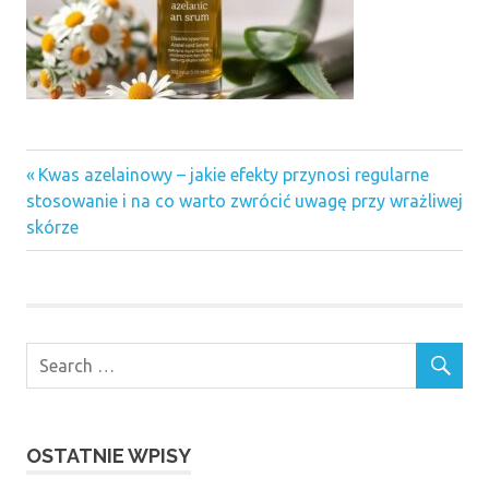
Previous
Nawigacja
Kwas azelainowy – jakie efekty przynosi regularne
Post:
stosowanie i na co warto zwrócić uwagę przy wrażliwej
wpisu
skórze
OSTATNIE WPISY