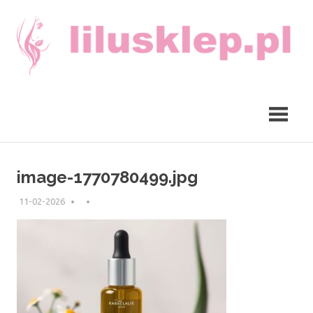
Skip
to
content
lilusklep.pl
image-1770780499.jpg
11-02-2026