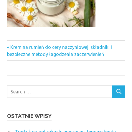
Previous
Nawigacja
Krem na rumień do cery naczyniowej: składniki i
Post:
bezpieczne metody łagodzenia zaczerwienień
wpisu
OSTATNIE WPISY
Trądzik na policzkach: przyczyny, typowe błędy