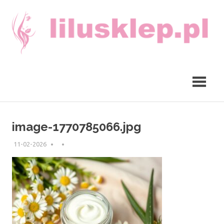
Skip
to
content
lilusklep.pl
image-1770785066.jpg
11-02-2026