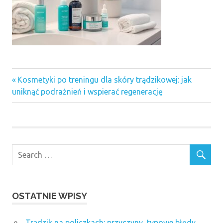
Previous
Nawigacja
Kosmetyki po treningu dla skóry trądzikowej: jak
Post:
uniknąć podrażnień i wspierać regenerację
wpisu
OSTATNIE WPISY
Trądzik na policzkach: przyczyny, typowe błędy