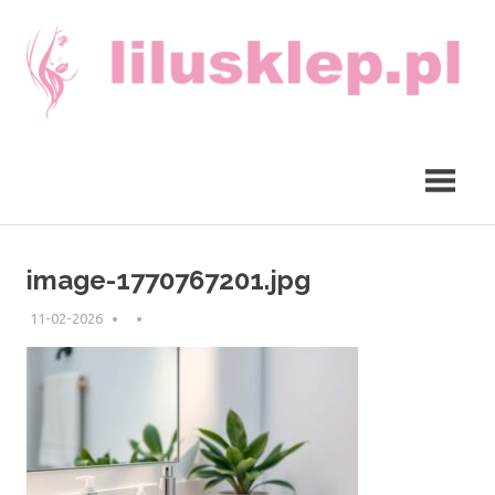
Skip
to
content
lilusklep.pl
image-1770767201.jpg
11-02-2026