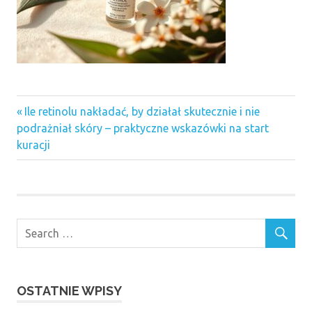
Previous
Nawigacja
Ile retinolu nakładać, by działał skutecznie i nie
Post:
podrażniał skóry – praktyczne wskazówki na start
wpisu
kuracji
OSTATNIE WPISY