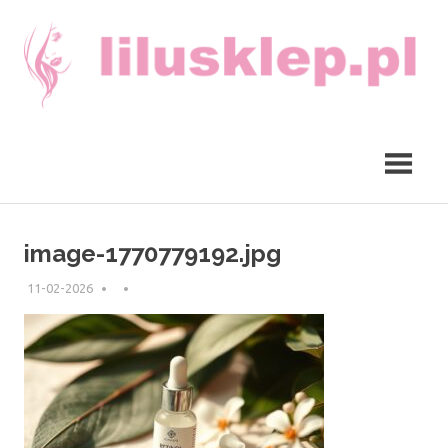
Skip
to
content
lilusklep.pl
image-1770779192.jpg
11-02-2026